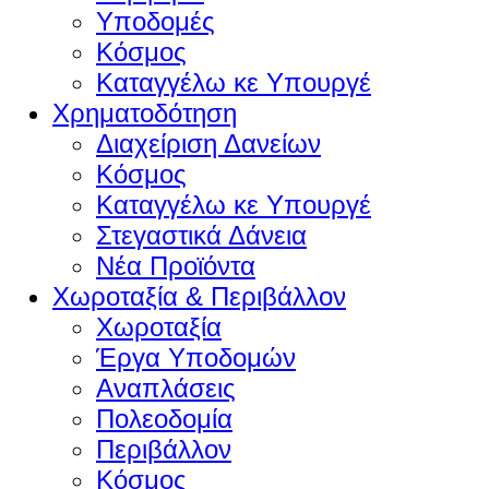
Υποδομές
Κόσμος
Καταγγέλω κε Υπουργέ
Χρηματοδότηση
Διαχείριση Δανείων
Κόσμος
Καταγγέλω κε Υπουργέ
Στεγαστικά Δάνεια
Νέα Προϊόντα
Χωροταξία & Περιβάλλον
Χωροταξία
Έργα Υποδομών
Αναπλάσεις
Πολεοδομία
Περιβάλλον
Κόσμος