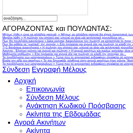
ΑΓΟΡΑΖΟΝΤΑΣ και ΠΟΥΛΩΝΤΑΣ:
Μήπως ήλθε η ώρα να αλλάξετε γειτονιά;
»
Μήπως αν αλλάζατε γειτονιά θα είχατε περιορισμό τω
Μεγάλα λάθη
»
Η πώληση του σπιτιού σας μπορεί να είναι μία εκπληκτικά χρονοβόρα υπ...
Πως θα πουλήσετε ευκολότερα
»
Δέκα κινήσεις διευκολύνουν τον πωλητή να καταστήσει το προς
Πως θα μάθετε τα "μυστικά" της αγοράς
»
Είτε πρόκειται για αγορά είτε για πώληση το κλειδί της ε
7+1 θανάσιμα αμαρτήματα
»
Η πώληση του σπιτιού σας μπορεί να είναι μία εκπληκτικά χρονοβό
Ακινητα : Έξυπνοι τρόποι για αγορά και πώληση
»
Η αγορά ακινήτων και κυρίως κατοικίας είναι 
Μαθήματα επιβίωσης
»
Είτε πρόκειται για αγορά είτε για πώληση το κλειδί της επιτυχίας είν...
Τα προβλήματα των μεταχειρισμένων
»
Τώρα που το αγοραστικό ενδιαφέρον στρέφεται σε μεταχειρ
Βρείτε την αξία του ακινήτου
»
Το πιο δημοφιλές σύνθημα στην αγορά ακινήτων ήταν πάντα "θέση,
Τα προβλήματα των μεταχειρισμένων
»
Τώρα που το αγοραστικό ενδιαφέρον στρέφεται σε μεταχειρ
Σύνδεση
Εγγραφή Μέλους
Αρχική
Επικοινωνία
Σύνδεση Μέλους
Ανάκτηση Κωδικού Πρόσβασης
Ακίνητα της Εβδομάδας
Αγορά Ακινήτων
Ακίνητα