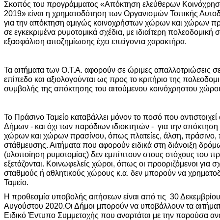
Σκοπός του προγράμματος «Απόκτηση ελεύθερων Κοινόχρησ
2019» είναι η χρηματοδότηση των Οργανισμών Τοπικής Αυτοδ
για την απόκτηση αμιγώς κοινοχρήστων χώρων και χώρων π
σε εγκεκριμένα ρυμοτομικά σχέδια, με ιδιαίτερη πολεοδομική 
εξασφάλιση αποζημίωσης έχει επείγοντα χαρακτήρα.
Τα αιτήματα των Ο.Τ.Α. αφορούν σε ώριμες απαλλοτριώσεις σε 
επίπεδο και αξιολογούνται ως προς το κριτήριο της πολεοδομι
συμβολής της απόκτησης του αιτούμενου κοινόχρηστου χώρο
Το Πράσινο Ταμείο καταβάλλει μόνον το ποσό που αντιστοιχεί
Δήμων - και όχι των παρόδιων ιδιοκτητών - για την απόκτησ
χώρων και χώρων πρασίνου, όπως πλατείες, άλση, πράσινο, π
στάθμευσης. Αιτήματα που αφορούν ειδικά στη διάνοιξη δρόμ
(υλοποίηση ρυμοτομίας) δεν εμπίπτουν στους στόχους του πρ
εξετάζονται. Κοινωφελείς χώροι, όπως οι προοριζόμενοι για 
σταθμούς ή αθλητικούς χώρους κ.α. δεν μπορούν να χρηματο
Ταμείο.
Η προθεσμία υποβολής αιτήσεων είναι από τις 30 Δεκεμβρίου 
Αυγούστου 2020.Οι Δήμοι μπορούν να υποβάλλουν τα αιτήμα
Ειδικό Έντυπο Συμμετοχής που αναρτάται με την παρούσα α