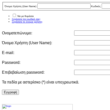
Όνομα Χρήστη (User Νame)
Κωδικός
Να με θυμάσαι
Ξεχάσατε τον κωδικό σας;
Ξεχάσατε το όνομα χρήστη;
Ονοματεπώνυμο:
Όνομα Χρήστη (User Νame):
E-mail:
Password:
Επιβεβαίωση password:
Τα πεδία με αστερίσκο (*) είναι υποχρεωτικά.
Eγγραφή