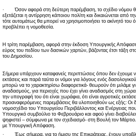
· Όσον αφορά στη δεύτερη παρέμβαση, το σχέδιο νόμου θα
εξετάζεται η αντίρρηση κάποιου πολίτη και δικαιώνεται από τ
τότε αυτομάτως θα μπορεί να χρησιμοποιήσει το ακίνητό του ό
προβλέπει η νομοθεσία.
Η τρίτη παρέμβαση, αφορά στην έκδοση Υπουργικής Απόφασης
εύρος του πεδίου των δασικών χαρτών, βάζοντας έτσι τάξη στ
του Δημοσίου.
Σήμερα υπάρχουν καταφανείς περιπτώσεις όπου δεν έχουμε ν
εκτάσεις και παρά ταύτα οι νόμοι για λόγους ενός δασολογικο
μπορώ να το χαρακτηρίσω διαφορετικά- θεωρούν ότι μιλάμε γι
αναδασμούς, για περιοχές που έχει γίνει αναδασμός στη χώρα 
την υπογραφή του ότι είναι χωράφια, ότι είναι αγροτικές εκτάσει
προαναφερόμενες παρεμβάσεις θα υλοποιηθούν ως εξής: Οι δ
νομοσχέδιο του Υπουργείου Περιβάλλοντος και Ενέργειας που
Υπουργικό συμβούλιο το Φεβρουάριο και αφού γίνει διαβούλευ
ψηφιστεί – σύμφωνα με τον σχεδιασμό- στη Βουλή τον Μάρτιο.
με Υπουργική Απόφαση.
· Έως σήμερα, για το ήμισυ της Επικράτειας, έχουν υποβλη