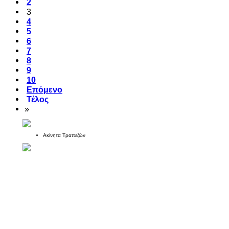
2
3
4
5
6
7
8
9
10
Επόμενο
Τέλος
»
Ακίνητα Τραπεζών