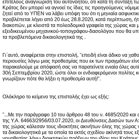
επιτέλους αναγνώριση του αυτονόητου, ότι κατά τη σύνταξη τ
Κράτος δεν μπορεί να αγνοεί τις ίδιες τις προηγούμενες νόμι
ζητεί από το ΥΠΕΝ να λάβει υπόψη του ότι η μηνιαία ασφυκτι
προβλέπεται λήγει από 20 έως 28.8.2020, κατά περίπτωση, ήτ
διακοπών, με κλειστά τα πολεοδομικά γραφεία της χώρας και 
εξειδικευμένου μηχανικού-τοπογράφου-δασολόγου που θα υποβ
τα προβλεπόμενα δικαιολογητικά της .
Γι΄αυτό, αναφέρεται στην επιστολή, "επειδή είναι άδικο να χα
περιουσίες λόγω μιας προθεσμίας που εκ των πραγμάτων είνα
παρακαλούμε με απόφασή σας να παρατείνετε ενιαία όλες αυτέ
30ή Σεπτεμβρίου 2020, ώστε όλοι οι ενδιαφερόμενοι πολίτες και
γνωρίζουν πότε θα λήξει η προθεσμία αυτή!".
Ολόκληρο το κείμενο της επιστολής έχει ως εξής:
"...Με την παράγραφο 10 του άρθρου 48 του ν. 4685/2020 και
της Υ.Α. 64663/2956/03.07.2020, οι Διευθύνσεις Δασών των
της χώρας κάλεσαν τους ιδιοκτήτες ακινήτων όλης της χώρας
τα δικαιολογητικά με τα οποία τα εκτός σχεδίου ακίνητά τους ε
νομοθεσίας λόγω διοικητικών πράξεων του ιδίου του Κράτους