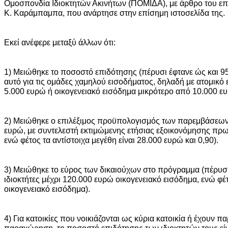
Ομοσπονδία Ιδιοκτητών Ακινήτων (ΠΟΜΙΔΑ), με άρθρο του επ
Κ. Καράμπαμπα, που ανάρτησε στην επίσημη ιστοσελίδα της.
Εκεί ανέφερε μεταξύ άλλων ότι:
1) Μειώθηκε το ποσοστό επιδότησης (πέρυσι έφτανε ώς και 9
αυτό για τις ομάδες χαμηλού εισοδήματος, δηλαδή με ατομικό
5.000 ευρώ ή οικογενειακό εισόδημα μικρότερο από 10.000 ευ
2) Μειώθηκε ο επιλέξιμος προϋπολογισμός των παρεμβάσεων
ευρώ, με συντελεστή εκτιμώμενης ετήσιας εξοικονόμησης πρωτ
ενώ φέτος τα αντίστοιχα μεγέθη είναι 28.000 ευρώ και 0,90).
3) Μειώθηκε το εύρος των δικαιούχων στο πρόγραμμα (πέρυσι
ιδιοκτήτες μέχρι 120.000 ευρώ οικογενειακό εισόδημα, ενώ φέ
οικογενειακό εισόδημα).
4) Για κατοικίες που νοικιάζονται ως κύρια κατοικία ή έχουν 
παραχώρηση, το ποσοστό επιδότησης των ιδιοκτητών τους εί