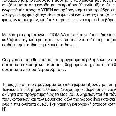
ανεξάρτητα από τα εισοδηματικά κριτήρια. Υπενθυμίζεται ότι 
έγγραφά της προς το ΥΠΕΝ και αρθρογραφία του προέδρου της
«ενεργειακής φτώχειας» είναι οι φτωχοί ενοικιαστές που ζουν
φτωχών ιδιοκτητών, και ότι θα πρέπει εκεί να στραφεί το βάρ
Με βάση τα παραπάνω, η ΠΟΜΙΔΑ συμπέραινε ότι οι ιδιοκτήτες
καλύψουν μεγαλύτερο μέρος των δαπανών από ότι πέρυσι (μι
επιδότησης) με ίδια κεφάλαια ή με δάνειο.
Οι εργασίες που θα επιδοτεί το πρόγραμμα περιλαμβάνουν π
συστήματα σκίασης και αερισμού, θερμομόνωση, συστήματα θ
συστήματα Ζεστού Νερού Χρήσης.
Τη διαχείριση του προγράμματος (πλατφόρμα-αξιολόγηση αιτ
Τεχνικό Επιμελητήριο Ελλάδας. Στόχος της κυβέρνησης είναι 
ακίνητα στο πρόγραμμα έως το έτος 2030. Σημειώνεται ότι π
πολυκατοικιών και των μονοκατοικιών της χώρας έχει κατασκε
ενώ η πλειονότητα αυτών έχει χαμηλή ενεργειακή αποδοτικότητ
Η).