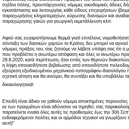
σχέδια πόλης, προυπάρχουσες νόμιμες οικοδομικές άδειες δό
εγκατάστασης και λειτουργίας κάθε είδους επιχειρήσεων (βιομ
παραχωρήσεις κληροτεμαχίων, κύρωσης διανομών και αναδα
παραχώρησης γαιών για γεωργική εκμετάλλευση κλπ.
Αφού σας ευχαριστήσουμε θερμά γιατί επιτέλους νομοθετήσατε 
σύνταξη των δασικών χαρτών το Κράτος δεν μπορεί να αγνοεί τ
νόμιμες πράξεις του, σας ζητούμε να λάβετε υπόψη σας ότι η 
που προβλέπει η ανωτέρω απόφαση και όλες οι ανωτέρω προσ
28.8.2020, κατά περίπτωση, ήτοι εντός των θερινών διακοπών.
η λήψη οποιασδήποτε βεβαίωσης από οποιοδήποτε πολεοδομι
εξεύρεση εξειδικευμένου μηχανικού-τοπογράφου-δασολόγου 
σχετική αίτηση και θα ανεύρει, θα συντάξει και θα υποβάλλει
δικαιολογητικά!
Επειδή είναι άδικο να χαθούν νόμιμα αποκτημένες περιουσίε
εκ των πραγμάτων είναι αδύνατον να τηρηθεί, σας παρακαλο
παρατείνετε ενιαία όλες αυτές τις προθεσμίες έως την 30ή Σεπ
ενδιαφερόμενοι πολίτες και οι αρμόδιοι τεχνικοί να γνωρίζουν
αυτή!"