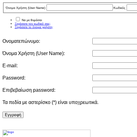
Όνομα Χρήστη (User Νame)
Κωδικός
Να με θυμάσαι
Ξεχάσατε τον κωδικό σας;
Ξεχάσατε το όνομα χρήστη;
Ονοματεπώνυμο:
Όνομα Χρήστη (User Νame):
E-mail:
Password:
Επιβεβαίωση password:
Τα πεδία με αστερίσκο (*) είναι υποχρεωτικά.
Eγγραφή