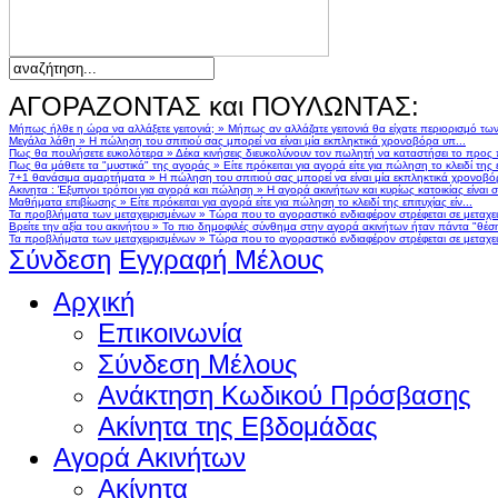
ΑΓΟΡΑΖΟΝΤΑΣ και ΠΟΥΛΩΝΤΑΣ:
Μήπως ήλθε η ώρα να αλλάξετε γειτονιά;
»
Μήπως αν αλλάζατε γειτονιά θα είχατε περιορισμό τω
Μεγάλα λάθη
»
Η πώληση του σπιτιού σας μπορεί να είναι μία εκπληκτικά χρονοβόρα υπ...
Πως θα πουλήσετε ευκολότερα
»
Δέκα κινήσεις διευκολύνουν τον πωλητή να καταστήσει το προς
Πως θα μάθετε τα "μυστικά" της αγοράς
»
Είτε πρόκειται για αγορά είτε για πώληση το κλειδί της ε
7+1 θανάσιμα αμαρτήματα
»
Η πώληση του σπιτιού σας μπορεί να είναι μία εκπληκτικά χρονοβό
Ακινητα : Έξυπνοι τρόποι για αγορά και πώληση
»
Η αγορά ακινήτων και κυρίως κατοικίας είναι 
Μαθήματα επιβίωσης
»
Είτε πρόκειται για αγορά είτε για πώληση το κλειδί της επιτυχίας είν...
Τα προβλήματα των μεταχειρισμένων
»
Τώρα που το αγοραστικό ενδιαφέρον στρέφεται σε μεταχειρ
Βρείτε την αξία του ακινήτου
»
Το πιο δημοφιλές σύνθημα στην αγορά ακινήτων ήταν πάντα "θέση,
Τα προβλήματα των μεταχειρισμένων
»
Τώρα που το αγοραστικό ενδιαφέρον στρέφεται σε μεταχειρ
Σύνδεση
Εγγραφή Μέλους
Αρχική
Επικοινωνία
Σύνδεση Μέλους
Ανάκτηση Κωδικού Πρόσβασης
Ακίνητα της Εβδομάδας
Αγορά Ακινήτων
Ακίνητα