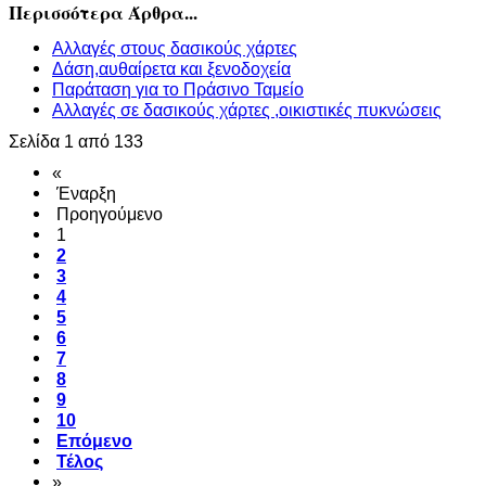
Περισσότερα Άρθρα...
Αλλαγές στους δασικούς χάρτες
Δάση,αυθαίρετα και ξενοδοχεία
Παράταση για το Πράσινο Ταμείο
Αλλαγές σε δασικούς χάρτες ,οικιστικές πυκνώσεις
Σελίδα 1 από 133
«
Έναρξη
Προηγούμενο
1
2
3
4
5
6
7
8
9
10
Επόμενο
Τέλος
»