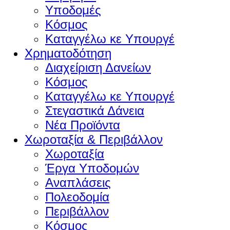
Υποδομές
Κόσμος
Καταγγέλω κε Υπουργέ
Χρηματοδότηση
Διαχείριση Δανείων
Κόσμος
Καταγγέλω κε Υπουργέ
Στεγαστικά Δάνεια
Νέα Προϊόντα
Χωροταξία & Περιβάλλον
Χωροταξία
Έργα Υποδομών
Αναπλάσεις
Πολεοδομία
Περιβάλλον
Κόσμος