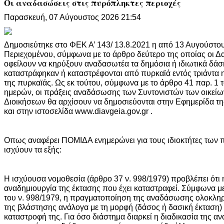
Οι αναδασώσεις στις πυρόπληκτες περιοχές
Παρασκευή, 07 Αύγουστος 2026 21:54
Δημοσιεύτηκε στο ΦΕΚ Α’ 143/ 13.8.2021 η από 13 Αυγούστο
Περιεχομένου, σύμφωνα με το άρθρο δεύτερο της οποίας οι Δ
οφείλουν να κηρύξουν αναδασωτέα τα δημόσια ή ιδιωτικά δάση
καταστράφηκαν ή καταστρέφονται από πυρκαϊά εντός τριάντα
της πυρκαϊάς. Ως εκ τούτου, σύμφωνα με το άρθρο 41 παρ. 1 τ
ημερών, οι πράξεις αναδάσωσης των Συντονιστών των οικε
Διοικήσεων θα αρχίσουν να δημοσιεύονται στην Εφημερίδα τη
και στην ιστοσελίδα www.diavgeia.gov.gr .
Οπως αναφέρει ΠΟΜΙΔΑ ενημερώνει για τους ιδιοκτήτες των
ισχύουν τα εξής:
Η ισχύουσα νομοθεσία (άρθρο 37 ν. 998/1979) προβλέπει ότι 
αναδημιουργία της έκτασης που έχει καταστραφεί. Σύμφωνα με
του ν. 998/1979, η πραγματοποίηση της αναδάσωσης ολοκλη
της βλάστησης ανάλογα με τη μορφή (δάσος ή δασική έκταση) 
καταστροφή της. Για όσο διάστημα διαρκεί η διαδικασία της