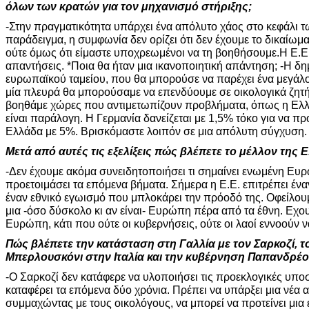
όλων των κρατών για τον μηχανισμό στήριξης;
-Στην πραγματικότητα υπάρχει ένα απόλυτο χάος στο κεφάλι 
παράδειγμα, η συμφωνία δεν ορίζει ότι δεν έχουμε το δικαίω
ούτε όμως ότι είμαστε υποχρεωμένοι να τη βοηθήσουμε.Η Ε.Ε. 
απαντήσεις. *Ποια θα ήταν μια ικανοποιητική απάντηση; -Η δη
ευρωπαϊκού ταμείου, που θα μπορούσε να παρέχει ένα μεγάλ
μία πλευρά θα μπορούσαμε να επενδύουμε σε οικολογικά ζητή
βοηθάμε χώρες που αντιμετωπίζουν προβλήματα, όπως η Ελ
είναι παράλογη. Η Γερμανία δανείζεται με 1,5% τόκο για να π
Ελλάδα με 5%. Βρισκόμαστε λοιπόν σε μια απόλυτη σύγχυση.
Μετά από αυτές τις εξελίξεις πώς βλέπετε το μέλλον της Ε.
-Δεν έχουμε ακόμα συνειδητοποιήσει τι σημαίνει ενωμένη Ευ
προετοιμάσει τα επόμενα βήματα. Σήμερα η Ε.Ε. επιτρέπει ένα
έναν εθνικό εγωισμό που μπλοκάρει την πρόοδό της. Οφείλο
μια -όσο δύσκολο κι αν είναι- Ευρώπη πέρα από τα έθνη. Εχ
Ευρώπη, κάτι που ούτε οι κυβερνήσεις, ούτε οι λαοί εννοούν 
Πώς βλέπετε την κατάσταση στη Γαλλία με τον Σαρκοζί, τ
Μπερλουσκόνι στην Ιταλία και την κυβέρνηση Παπανδρέο
-Ο Σαρκοζί δεν κατάφερε να υλοποιήσει τις προεκλογικές υποσ
καταφέρει τα επόμενα δύο χρόνια. Πρέπει να υπάρξει μια νέα 
συμμαχώντας με τους οικολόγους, να μπορεί να προτείνει μια 