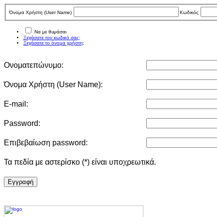
Όνομα Χρήστη (User Νame)
Κωδικός
Να με θυμάσαι
Ξεχάσατε τον κωδικό σας;
Ξεχάσατε το όνομα χρήστη;
Ονοματεπώνυμο:
Όνομα Χρήστη (User Νame):
E-mail:
Password:
Επιβεβαίωση password:
Τα πεδία με αστερίσκο (*) είναι υποχρεωτικά.
Eγγραφή