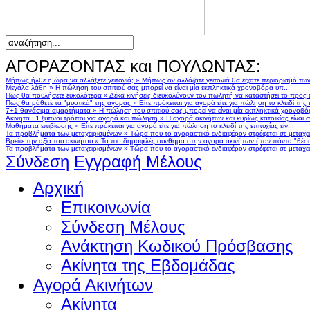
ΑΓΟΡΑΖΟΝΤΑΣ και ΠΟΥΛΩΝΤΑΣ:
Μήπως ήλθε η ώρα να αλλάξετε γειτονιά;
»
Μήπως αν αλλάζατε γειτονιά θα είχατε περιορισμό τω
Μεγάλα λάθη
»
Η πώληση του σπιτιού σας μπορεί να είναι μία εκπληκτικά χρονοβόρα υπ...
Πως θα πουλήσετε ευκολότερα
»
Δέκα κινήσεις διευκολύνουν τον πωλητή να καταστήσει το προς
Πως θα μάθετε τα "μυστικά" της αγοράς
»
Είτε πρόκειται για αγορά είτε για πώληση το κλειδί της ε
7+1 θανάσιμα αμαρτήματα
»
Η πώληση του σπιτιού σας μπορεί να είναι μία εκπληκτικά χρονοβό
Ακινητα : Έξυπνοι τρόποι για αγορά και πώληση
»
Η αγορά ακινήτων και κυρίως κατοικίας είναι 
Μαθήματα επιβίωσης
»
Είτε πρόκειται για αγορά είτε για πώληση το κλειδί της επιτυχίας είν...
Τα προβλήματα των μεταχειρισμένων
»
Τώρα που το αγοραστικό ενδιαφέρον στρέφεται σε μεταχειρ
Βρείτε την αξία του ακινήτου
»
Το πιο δημοφιλές σύνθημα στην αγορά ακινήτων ήταν πάντα "θέση,
Τα προβλήματα των μεταχειρισμένων
»
Τώρα που το αγοραστικό ενδιαφέρον στρέφεται σε μεταχειρ
Σύνδεση
Εγγραφή Μέλους
Αρχική
Επικοινωνία
Σύνδεση Μέλους
Ανάκτηση Κωδικού Πρόσβασης
Ακίνητα της Εβδομάδας
Αγορά Ακινήτων
Ακίνητα