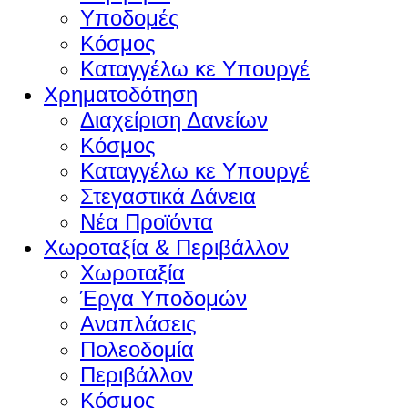
Υποδομές
Κόσμος
Καταγγέλω κε Υπουργέ
Χρηματοδότηση
Διαχείριση Δανείων
Κόσμος
Καταγγέλω κε Υπουργέ
Στεγαστικά Δάνεια
Νέα Προϊόντα
Χωροταξία & Περιβάλλον
Χωροταξία
Έργα Υποδομών
Αναπλάσεις
Πολεοδομία
Περιβάλλον
Κόσμος