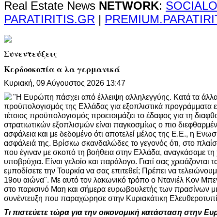
Real Estate News
NETWORK
:
SOCIALO
PARATIRITIS.GR
|
PREMIUM.PARATIRI
Συνεντεύξεις
Κερδοσκοπία α λα γερμανικά
Κυριακή, 09 Αύγουστος 2026 13:47
"Η Ευρώπη πάσχει από έλλειψη αλληλεγγύης. Κατά τα άλλα
προϋπολογισμός της Ελλάδας για εξοπλιστικά προγράμματα 
τέτοιος προϋπολογισμός προετοιμάζει το έδαφος για τη διαφθ
στρατιωτικών εξοπλισμών είναι παγκοσμίως ο πιο διεφθαρμέν
ασφάλεια και με δεδομένο ότι αποτελεί μέλος της Ε.Ε., η Ενωσ
ασφάλειά της. Βρίσκω σκανδαλώδες το γεγονός ότι, στο πλαί
που έγιναν με σκοπό τη βοήθεια στην Ελλάδα, αναγκάσαμε τη
υποβρύχια. Είναι γελοίο και παράλογο. Γιατί σας χρειάζονται τ
εμποδίσετε την Τουρκία να σας επιτεθεί; Πρέπει να τελειώνουμ
19ου αιώνα". Με αυτό τον λακωνικό τρόπο ο Ντανιέλ Κον Μπε
στο παρισινό Μαη και σήμερα ευρωβουλετής των πρασίνων μιλ
συνέντευξη που παραχώρησε στην Κυριακάτικη Ελευθεροτυπί
Τι πιστεύετε τώρα για την οικονομική κατάσταση στην Ε