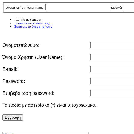
Όνομα Χρήστη (User Νame)
Κωδικός
Να με θυμάσαι
Ξεχάσατε τον κωδικό σας;
Ξεχάσατε το όνομα χρήστη;
Ονοματεπώνυμο:
Όνομα Χρήστη (User Νame):
E-mail:
Password:
Επιβεβαίωση password:
Τα πεδία με αστερίσκο (*) είναι υποχρεωτικά.
Eγγραφή