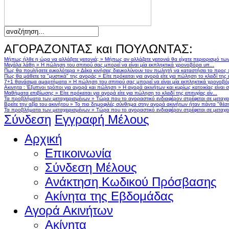
ΑΓΟΡΑΖΟΝΤΑΣ και ΠΟΥΛΩΝΤΑΣ:
Μήπως ήλθε η ώρα να αλλάξετε γειτονιά;
»
Μήπως αν αλλάζατε γειτονιά θα είχατε περιορισμό τω
Μεγάλα λάθη
»
Η πώληση του σπιτιού σας μπορεί να είναι μία εκπληκτικά χρονοβόρα υπ...
Πως θα πουλήσετε ευκολότερα
»
Δέκα κινήσεις διευκολύνουν τον πωλητή να καταστήσει το προς
Πως θα μάθετε τα "μυστικά" της αγοράς
»
Είτε πρόκειται για αγορά είτε για πώληση το κλειδί της ε
7+1 θανάσιμα αμαρτήματα
»
Η πώληση του σπιτιού σας μπορεί να είναι μία εκπληκτικά χρονοβό
Ακινητα : Έξυπνοι τρόποι για αγορά και πώληση
»
Η αγορά ακινήτων και κυρίως κατοικίας είναι 
Μαθήματα επιβίωσης
»
Είτε πρόκειται για αγορά είτε για πώληση το κλειδί της επιτυχίας είν...
Τα προβλήματα των μεταχειρισμένων
»
Τώρα που το αγοραστικό ενδιαφέρον στρέφεται σε μεταχειρ
Βρείτε την αξία του ακινήτου
»
Το πιο δημοφιλές σύνθημα στην αγορά ακινήτων ήταν πάντα "θέση,
Τα προβλήματα των μεταχειρισμένων
»
Τώρα που το αγοραστικό ενδιαφέρον στρέφεται σε μεταχειρ
Σύνδεση
Εγγραφή Μέλους
Αρχική
Επικοινωνία
Σύνδεση Μέλους
Ανάκτηση Κωδικού Πρόσβασης
Ακίνητα της Εβδομάδας
Αγορά Ακινήτων
Ακίνητα