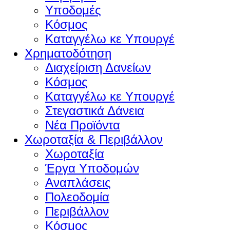
Υποδομές
Κόσμος
Καταγγέλω κε Υπουργέ
Χρηματοδότηση
Διαχείριση Δανείων
Κόσμος
Καταγγέλω κε Υπουργέ
Στεγαστικά Δάνεια
Νέα Προϊόντα
Χωροταξία & Περιβάλλον
Χωροταξία
Έργα Υποδομών
Αναπλάσεις
Πολεοδομία
Περιβάλλον
Κόσμος