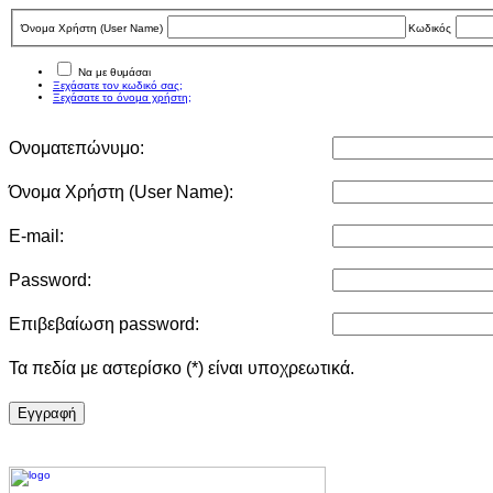
Όνομα Χρήστη (User Νame)
Κωδικός
Να με θυμάσαι
Ξεχάσατε τον κωδικό σας;
Ξεχάσατε το όνομα χρήστη;
Ονοματεπώνυμο:
Όνομα Χρήστη (User Νame):
E-mail:
Password:
Επιβεβαίωση password:
Τα πεδία με αστερίσκο (*) είναι υποχρεωτικά.
Eγγραφή