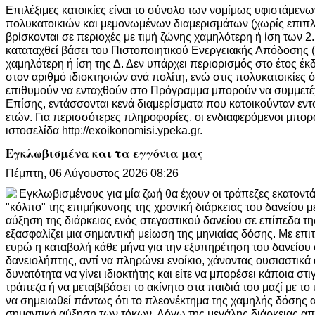
Επιλέξιμες κατοικίες είναι το σύνολο των νομίμως υφιστάμενω
πολυκατοικιών και μεμονωμένων διαμερισμάτων (χωρίς επιπ
βρίσκονται σε περιοχές με τιμή ζώνης χαμηλότερη ή ίση των 2.
καταταχθεί βάσει του Πιστοποιητικού Ενεργειακής Απόδοσης 
χαμηλότερη ή ίση της Δ. Δεν υπάρχει περιορισμός στο έτος έκ
στον αριθμό ιδιοκτησιών ανά πολίτη, ενώ στις πολυκατοικίες ό
επιθυμούν να ενταχθούν στο Πρόγραμμα μπορούν να συμμετέχ
Επίσης, εντάσσονται κενά διαμερίσματα που κατοικούνταν εντ
ετών. Για περισσότερες πληροφορίες, οι ενδιαφερόμενοι μπορ
ιστοσελίδα http://exoikonomisi.ypeka.gr.
Εγκλωβισμένα και τα εγγόνια μας
Πέμπτη, 06 Αύγουστος 2026 08:26
Εγκλωβισμένους για μία ζωή θα έχουν οι τράπεζες εκατοντάδ
"κόλπο" της επιμήκυνσης της χρονική διάρκειας του δανείου μέ
αύξηση της διάρκειας ενός στεγαστικού δανείου σε επίπεδα τ
εξασφαλίζει μια σημαντική μείωση της μηνιαίας δόσης. Με επι
ευρώ η καταβολή κάθε μήνα για την εξυπηρέτηση του δανείου φ
δανειολήπτης, αντί να πληρώνει ενοίκιο, χάνοντας ουσιαστικά 
δυνατότητα να γίνει ιδιοκτήτης και είτε να μπορέσει κάποια σ
τράπεζα ή να μεταβιβάσει το ακίνητο στα παιδιά του μαζί με το
να σημειωθεί πάντως ότι το πλεονέκτημα της χαμηλής δόσης α
σημαντική αύξηση των τόκων. Λόγω της μεγάλης διάρκειας α