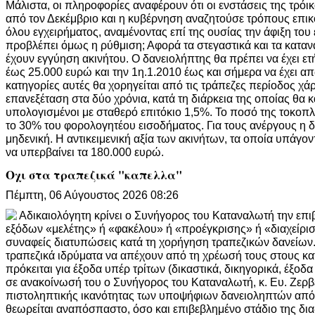
Μάλιστα, οι πληροφορίες αναφέρουν ότι οι ενστάσεις της τρόι
από τον Δεκέμβριο και η κυβέρνηση αναζητούσε τρόπους επικ
όλου εγχειρήματος, αναμένοντας επί της ουσίας την άφιξη του 
προβλέπει όμως η ρύθμιση; Αφορά τα στεγαστικά και τα καταν
έχουν εγγύηση ακινήτου. Ο δανειολήπτης θα πρέπει να έχει ετ
έως 25.000 ευρώ και την 1η.1.2010 έως και σήμερα να έχει απ
κατηγορίες αυτές θα χορηγείται από τις τράπεζες περίοδος χά
επανεξέταση στα δύο χρόνια, κατά τη διάρκεια της οποίας θα 
υπολογισμένοι με σταθερό επιτόκιο 1,5%. Το ποσό της τοκοπ
το 30% του φορολογητέου εισοδήματος. Για τους ανέργους η δό
μηδενική. Η αντικειμενική αξία των ακινήτων, τα οποία υπάγον
να υπερβαίνει τα 180.000 ευρώ.
Οχι στα τραπεζικά "καπελλα"
Πέμπτη, 06 Αύγουστος 2026 08:26
Αδικαιολόγητη κρίνει ο Συνήγορος του Καταναλωτή την ε
εξόδων «μελέτης» ή «φακέλου» ή «προέγκρισης» ή «διαχείρισ
συναφείς διατυπώσεις κατά τη χορήγηση τραπεζικών δανείων.
τραπεζικά ιδρύματα να απέχουν από τη χρέωσή τους στους κα
πρόκειται για έξοδα υπέρ τρίτων (δικαστικά, δικηγορικά, έξοδ
σε ανακοίνωσή του ο Συνήγορος του Καταναλωτή, κ. Ευ. Ζερβέ
πιστοληπτικής ικανότητας των υποψήφιων δανειοληπτών από 
θεωρείται αναπόσπαστο, όσο και επιβεβλημένο στάδιο της δι