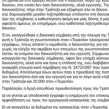
ότι βρίσκεται στη «μαύρη λίστα» του «Τειρεσία», λόγω της κα
δανείου, στο οποίο δεν ήταν δανειολήπτης, αλλά εγγυητής. Τη
δανειολήπτης πήγε στην Τράπεζα και εξόφλησε όλο το δάνειο
είχε δημιουργηθεί μεγάλο ληξιπρόθεσμο υπόλοιπο στη δανει
όρο της σύμβασης η καθυστέρηση ακόμη και μίας δόσης ή μέρ
οφειλέτη αμέσως σε υπερήμερο, ενώ καθίσταται ληξιπρόθεσμο 
δανείου.
Έτσι, καταγγέλθηκε η δανειακή σύμβαση από την πλευρά της 
αυτή η Τράπεζα τη γνωστοποίησε στον «Τειρεσία» ηλεκτρονικ
εγγράφως, όπως απαιτεί η νομοθεσία, ο δανειολήπτης για την 
χωρίς να ελέγξει την ακρίβεια των στοιχείων της γνωστοποίη
λίστα» τα ονόματα του δανειολήπτη και του εγγυητή. Σύμφωνα
καταγγελία της δανειακής σύμβασης, αφού δεν υπήρξε κάποι
δανειολήπτη, αλλά ούτε και έγινε η επίδοσή της, ενώ διαβιβάσ
ανακριβή στοιχεία κατά παράβαση του Ν. 2472/1997 που προ
δεδομένα. Αποτέλεσμα όλων αυτών ήταν η προσβολή της πιστ
του δανειολήπτη όσο και του εγγυητή και για το λόγο αυτό επ
στην Τράπεζα και 20.000 στον «Τειρεσία».
Παράλληλα, η Αρχή απευθύνει προειδοποίηση προς την Τράπ
α) να γίνεται με αποδεικτικό έγγραφο η ενημέρωση του υποκε
αμφισβήτηση ως προς την ημερομηνία καταγγελίας της σύμβα
β) να αναγγέλλει τα δεδομένα της καταγγελίας στην «Τειρεσίας