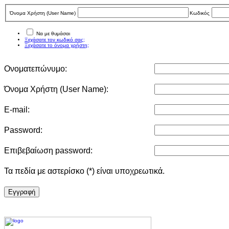
Όνομα Χρήστη (User Νame)
Κωδικός
Να με θυμάσαι
Ξεχάσατε τον κωδικό σας;
Ξεχάσατε το όνομα χρήστη;
Ονοματεπώνυμο:
Όνομα Χρήστη (User Νame):
E-mail:
Password:
Επιβεβαίωση password:
Τα πεδία με αστερίσκο (*) είναι υποχρεωτικά.
Eγγραφή