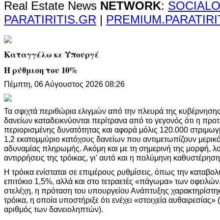
Real Estate News
NETWORK
:
SOCIALO
PARATIRITIS.GR
|
PREMIUM.PARATIRI
Καταγγέλω κε Υπουργέ
Η ρύθμιση του 10%
Πέμπτη, 06 Αύγουστος 2026 08:26
Τα σφιχτά περιθώρια ελιγμών από την πλευρά της κυβέρνηση
δανείων καταδεικνύονται περίτρανα από το γεγονός ότι η προτ
περιορισμένης δυνατότητας και αφορά μόλις 120.000 στριμωγ
1,2 εκατομμύριο κατόχους δανείων που αντιμετωπίζουν μερικ
αδυναμίας πληρωμής. Ακόμη και με τη σημερινή της μορφή, λο
αντιρρήσεις της τρόικας, γι' αυτό και η πολύμηνη καθυστέρησ
Η τρόικα ενίσταται σε επιμέρους ρυθμίσεις, όπως την καταβο
επιτόκιο 1,5%, αλλά και στο τετραετές «πάγωμα» των οφειλώ
στελέχη, η πρόταση του υπουργείου Ανάπτυξης χαρακτηρίστη
τρόικα, η οποία υποστήριξε ότι ενέχει «στοιχεία αυθαιρεσίας» (
αριθμός των δανειοληπτών).