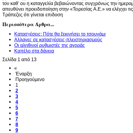
τον καθ' ου η καταγγελία βεβαιώνοντας συγχρόνως την ημερο
απευθύνει προειδοποίηση στην «Τειρεσίας Α.Ε.» να ελέγχει τι
Τράπεζες ότι γίνεται επιδοση
Περισσότερα Άρθρα...
Κατασχέσεις: Πότε θα ξεκινήσει το τσουνάμι
Αλλαγες σε κατασχέσεις-πλειστηριασμούς
Οι αληθινοί ρυθμιστές της αγοράς
Καπέλο στα δάνεια
Σελίδα 1 από 13
«
Έναρξη
Προηγούμενο
1
2
3
4
5
6
7
8
9