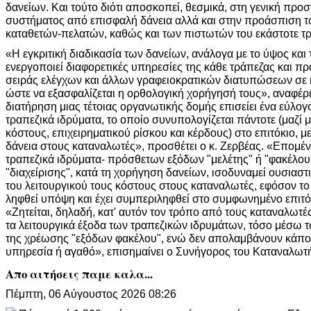
δανείων. Και τούτο διότι αποσκοπεί, θεσμικά, στη γενική προ
συστήματος από επισφαλή δάνεια αλλά και στην προάσπιση 
καταθετών-πελατών, καθώς και των πιστωτών του εκάστοτε τ
«Η εγκριτική διαδικασία των δανείων, ανάλογα με το ύψος κα
ενεργοποιεί διαφορετικές υπηρεσίες της κάθε τράπεζας και π
σειράς ελέγχων και άλλων γραφειοκρατικών διατυπώσεων σε 
ώστε να εξασφαλίζεται η ορθολογική χορήγησή τους», αναφέρ
διατήρηση μιας τέτοιας οργανωτικής δομής επισείει ένα εύλογο
τραπεζικά ιδρύματα, το οποίο συνυπολογίζεται πάντοτε (μαζί
κόστους, επιχειρηματικού ρίσκου και κέρδους) στο επιτόκιο, μ
δάνεια στους καταναλωτές», προσθέτει ο κ. Ζερβέας. «Επομέν
τραπεζικά ιδρύματα- πρόσθετων εξόδων "μελέτης" ή "φακέλου
"διαχείρισης", κατά τη χορήγηση δανείων, ισοδυναμεί ουσιασ
του λειτουργικού τους κόστους στους καταναλωτές, εφόσον το 
ληφθεί υπόψη και έχει συμπεριληφθεί στο συμφωνημένο επιτό
«Ζητείται, δηλαδή, κατ' αυτόν τον τρόπο από τους καταναλωτ
τα λειτουργικά έξοδα των τραπεζικών ιδρυμάτων, τόσο μέσω τ
της χρέωσης "εξόδων φακέλου", ενώ δεν απολαμβάνουν κάπο
υπηρεσία ή αγαθό», επισημαίνει ο Συνήγορος του Καταναλωτ
Απο αιτήσεις παμε καλα...
Πέμπτη, 06 Αύγουστος 2026 08:26