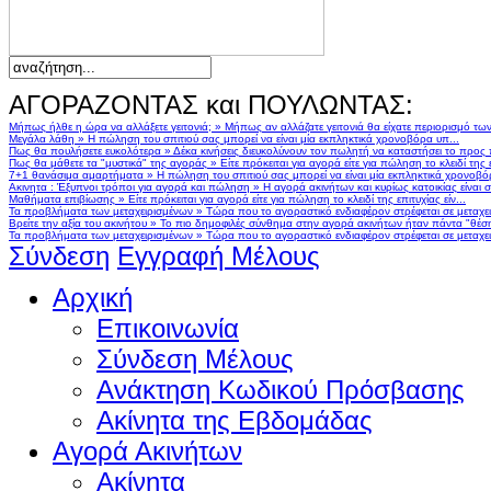
ΑΓΟΡΑΖΟΝΤΑΣ και ΠΟΥΛΩΝΤΑΣ:
Μήπως ήλθε η ώρα να αλλάξετε γειτονιά;
»
Μήπως αν αλλάζατε γειτονιά θα είχατε περιορισμό τω
Μεγάλα λάθη
»
Η πώληση του σπιτιού σας μπορεί να είναι μία εκπληκτικά χρονοβόρα υπ...
Πως θα πουλήσετε ευκολότερα
»
Δέκα κινήσεις διευκολύνουν τον πωλητή να καταστήσει το προς
Πως θα μάθετε τα "μυστικά" της αγοράς
»
Είτε πρόκειται για αγορά είτε για πώληση το κλειδί της ε
7+1 θανάσιμα αμαρτήματα
»
Η πώληση του σπιτιού σας μπορεί να είναι μία εκπληκτικά χρονοβό
Ακινητα : Έξυπνοι τρόποι για αγορά και πώληση
»
Η αγορά ακινήτων και κυρίως κατοικίας είναι 
Μαθήματα επιβίωσης
»
Είτε πρόκειται για αγορά είτε για πώληση το κλειδί της επιτυχίας είν...
Τα προβλήματα των μεταχειρισμένων
»
Τώρα που το αγοραστικό ενδιαφέρον στρέφεται σε μεταχειρ
Βρείτε την αξία του ακινήτου
»
Το πιο δημοφιλές σύνθημα στην αγορά ακινήτων ήταν πάντα "θέση,
Τα προβλήματα των μεταχειρισμένων
»
Τώρα που το αγοραστικό ενδιαφέρον στρέφεται σε μεταχειρ
Σύνδεση
Εγγραφή Μέλους
Αρχική
Επικοινωνία
Σύνδεση Μέλους
Ανάκτηση Κωδικού Πρόσβασης
Ακίνητα της Εβδομάδας
Αγορά Ακινήτων
Ακίνητα