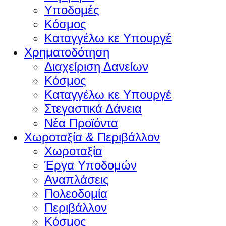
Υποδομές
Κόσμος
Καταγγέλω κε Υπουργέ
Χρηματοδότηση
Διαχείριση Δανείων
Κόσμος
Καταγγέλω κε Υπουργέ
Στεγαστικά Δάνεια
Νέα Προϊόντα
Χωροταξία & Περιβάλλον
Χωροταξία
Έργα Υποδομών
Αναπλάσεις
Πολεοδομία
Περιβάλλον
Κόσμος