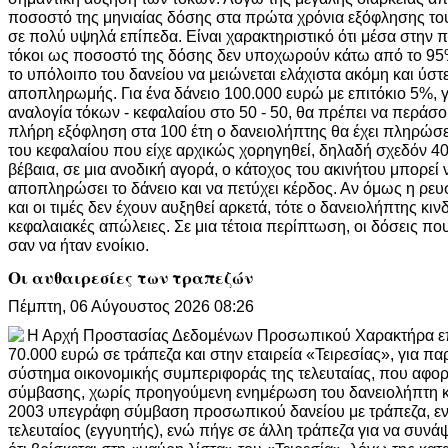
ποσοστό της μηνιαίας δόσης στα πρώτα χρόνια εξόφλησης το
σε πολύ υψηλά επίπεδα. Είναι χαρακτηριστικό ότι μέσα στην π
τόκοι ως ποσοστό της δόσης δεν υποχωρούν κάτω από το 95%
το υπόλοιπο του δανείου να μειώνεται ελάχιστα ακόμη και ύσ
αποπληρωμής. Για ένα δάνειο 100.000 ευρώ με επιτόκιο 5%, γ
αναλογία τόκων - κεφαλαίου στο 50 - 50, θα πρέπει να περάσο
πλήρη εξόφληση στα 100 έτη ο δανειολήπτης θα έχει πληρώσε
του κεφαλαίου που είχε αρχικώς χορηγηθεί, δηλαδή σχεδόν 4
βέβαια, σε μια ανοδική αγορά, ο κάτοχος του ακινήτου μπορεί 
αποπληρώσει το δάνειο και να πετύχει κέρδος. Αν όμως η ρευ
και οι τιμές δεν έχουν αυξηθεί αρκετά, τότε ο δανειολήπτης κιν
κεφαλαιακές απώλειες. Σε μια τέτοια περίπτωση, οι δόσεις πο
σαν να ήταν ενοίκιο.
Οι αυθαιρεσίες των τραπεζών
Πέμπτη, 06 Αύγουστος 2026 08:26
Η Αρχή Προστασίας Δεδομένων Προσωπικού Χαρακτήρα επ
70.000 ευρώ σε τράπεζα και στην εταιρεία «Τειρεσίας», για 
σύστημα οικονομικής συμπεριφοράς της τελευταίας, που αφορ
σύμβασης, χωρίς προηγούμενη ενημέρωση του δανειολήπτη και
2003 υπεγράφη σύμβαση προσωπικού δανείου με τράπεζα, εν
τελευταίος (εγγυητής), ενώ πήγε σε άλλη τράπεζα για να συν