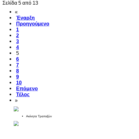
Σελίδα 5 από 13
«
Έναρξη
Προηγούμενο
1
2
3
4
5
6
7
8
9
10
Επόμενο
Τέλος
»
Ακίνητα Τραπεζών