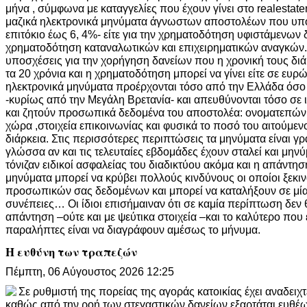
μήνα , σύμφωνα με καταγγελίες που έχουν γίνει στο realestat
μαζικά ηλεκτρονικά μηνύματα άγνωστων αποστολέων που υπό
επιτόκιο έως 6, 4%- είτε για την χρηματοδότηση υφιστάμενων δ
χρηματοδότηση καταναλωτικών και επιχειρηματικών αναγκών.
υποσχέσεις για την χορήγηση δανείων που η χρονική τους διά
τα 20 χρόνια και η χρηματοδότηση μπορεί να γίνει είτε σε ευρώ
ηλεκτρονικά μηνύματα προέρχονται τόσο από την Ελλάδα όσο 
-κυρίως από την Μεγάλη Βρετανία- και απευθύνονται τόσο σε ι
και ζητούν προσωπικά δεδομένα του αποστολέα: ονοματεπώνυ
χώρα ,στοιχεία επικοινωνίας και φυσικά το ποσό του αιτούμενο
διάρκεια. Στις περισσότερες περιπτώσεις τα μηνύματα είναι γ
γλώσσα αν και τις τελευταίες εβδομάδες έχουν σταλεί και μην
τόνιζαν ειδικοί ασφαλείας του διαδικτύου ακόμα και η απάντησ
μηνύματα μπορεί να κρύβει πολλούς κινδύνους οι οποίοι ξεκ
προσωπικών σας δεδομένων και μπορεί να καταλήξουν σε μία
συνέπειες… Οι ίδιοι επισήμαιναν ότι σε καμία περίπτωση δεν 
απάντηση –ούτε και με ψεύτικα στοιχεία –και το καλύτερο που 
παραλήπτες είναι να διαγράφουν αμέσως το μήνυμα.
Η ευθύνη των τραπεζών
Πέμπτη, 06 Αύγουστος 2026 12:25
Σε ρυθμιστή της πορείας της αγοράς κατοικίας έχει αναδειχ
καθώς από την ροή των στεγαστικών δανείων εξαρτάται ευθέω