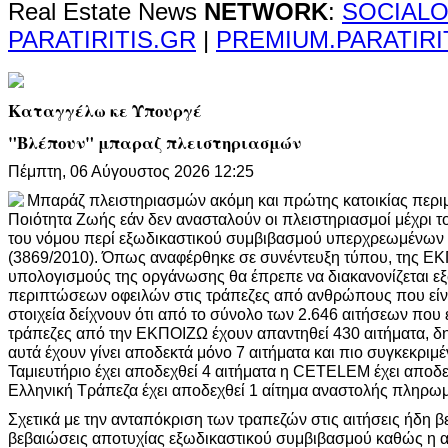
Real Estate News
NETWORK
:
SOCIALO
PARATIRITIS.GR
|
PREMIUM.PARATIRI
Καταγγέλω κε Υπουργέ
"Βλέπουν" μπαραζ πλειστηριασμών
Πέμπτη, 06 Αύγουστος 2026 12:25
Μπαράζ πλειστηριασμών ακόμη και πρώτης κατοικίας περ
Ποιότητα Ζωής εάν δεν ανασταλούν οι πλειστηριασμοί μέχρι το
του νόμου περί εξωδικαστικού συμβιβασμού υπερχρεωμένων π
(3869/2010). Όπως αναφέρθηκε σε συνέντευξη τύπου, της Ε
υπολογισμούς της οργάνωσης θα έπρεπε να διακανονίζεται ε
περιπτώσεων οφειλών στις τράπεζες από ανθρώπους που είν
στοιχεία δείχνουν ότι από το σύνολο των 2.646 αιτήσεων που 
τράπεζες από την ΕΚΠΟΙΖΩ έχουν απαντηθεί 430 αιτήματα, δ
αυτά έχουν γίνει αποδεκτά μόνο 7 αιτήματα και πιο συγκεκριμ
Ταμιευτήριο έχει αποδεχθεί 4 αιτήματα η CETELEM έχει αποδεχ
Ελληνική Τράπεζα έχει αποδεχθεί 1 αίτημα αναστολής πληρω
Σχετικά με την ανταπόκριση των τραπεζών στις αιτήσεις ήδη 
βεβαιώσεις αποτυχίας εξωδικαστικού συμβιβασμού καθώς η α