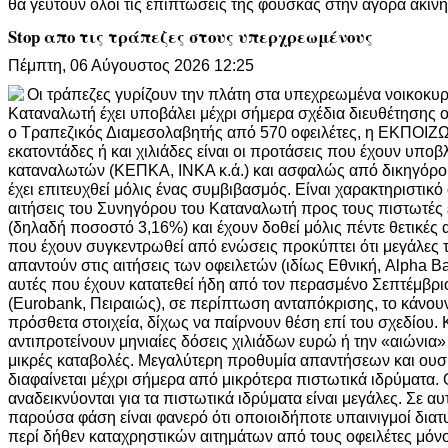
θα γευτούν όλοι τις επιπτώσεις της φούσκας στην αγορά ακιν
Stop απο τις τράπεζες στους υπερχρεωμένους
Πέμπτη, 06 Αύγουστος 2026 12:25
Οι τράπεζες γυρίζουν την πλάτη στα υπεχρεωμένα νοικοκυρ
Καταναλωτή έχει υποβάλει μέχρι σήμερα σχέδια διευθέτησης ο
ο Τραπεζικός Διαμεσολαβητής από 570 οφειλέτες, η ΕΚΠΟΙΖΩ
εκατοντάδες ή και χιλιάδες είναι οι προτάσεις που έχουν υπο
καταναλωτών (ΚΕΠΚΑ, ΙΝΚΑ κ.ά.) και ασφαλώς από δικηγόρο
έχει επιτευχθεί μόλις ένας συμβιβασμός. Είναι χαρακτηριστικό 
αιτήσεις του Συνηγόρου του Καταναλωτή προς τους πιστωτές 
(δηλαδή ποσοστό 3,16%) και έχουν δοθεί μόλις πέντε θετικές 
που έχουν συγκεντρωθεί από ενώσεις προκύπτει ότι μεγάλες 
απαντούν στις αιτήσεις των οφειλετών (ιδίως Εθνική, Alpha Ba
αυτές που έχουν κατατεθεί ήδη από τον περασμένο Σεπτέμβριο
(Eurobank, Πειραιώς), σε περίπτωση ανταπόκρισης, το κάνου
πρόσθετα στοιχεία, δίχως να παίρνουν θέση επί του σχεδίου.
αντιπροτείνουν μηνιαίες δόσεις χιλιάδων ευρώ ή την «αιώνια
μικρές καταβολές. Μεγαλύτερη προθυμία απαντήσεων και ουσ
διαφαίνεται μέχρι σήμερα από μικρότερα πιστωτικά ιδρύματα.
αναδεικνύονται για τα πιστωτικά ιδρύματα είναι μεγάλες. Σε αυ
παρούσα φάση είναι φανερό ότι οποιοιδήποτε υπαινιγμοί διατ
περί δήθεν καταχρηστικών αιτημάτων από τους οφειλέτες μόν