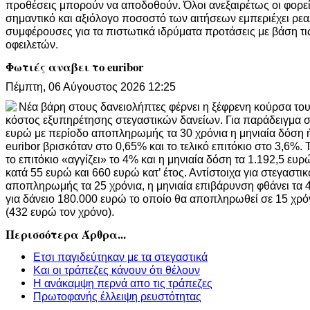
προθέσεις μπορούν να αποδοθούν. Όλοι ανεξαιρέτως οι φορεί
σημαντικό και αξιόλογο ποσοστό των αιτήσεων εμπεριέχει ρεαλ
συμφέρουσες για τα πιστωτικά ιδρύματα προτάσεις με βάση τι
οφειλετών.
Φωτιές αναβει το euribor
Πέμπτη, 06 Αύγουστος 2026 12:25
Νέα βάρη στους δανειολήπτες φέρνει η ξέφρενη κούρσα του 
κόστος εξυπηρέτησης στεγαστικών δανείων. Για παράδειγμα σ
ευρώ με περίοδο αποπληρωμής τα 30 χρόνια η μηνιαία δόση ή
euribor βρισκόταν στο 0,65% και το τελικό επιτόκιο στο 3,6%.
το επιτόκιο «αγγίζει» το 4% και η μηνιαία δόση τα 1.192,5 ε
κατά 55 ευρώ και 660 ευρώ κατ’ έτος. Αντίστοιχα για στεγαστι
αποπληρωμής τα 25 χρόνια, η μηνιαία επιβάρυνση φθάνει τα 4
για δάνειο 180.000 ευρώ το οποίο θα αποπληρωθεί σε 15 χρό
(432 ευρώ τον χρόνο).
Περισσότερα Άρθρα...
Ετσι παγιδεύτηκαν με τα στεγαστικά
Και οι τράπεζες κάνουν ότι θέλουν
Η ανάκαμψη περνά απο τις τράπεζες
Πρωτοφανής έλλειψη ρευστότητας