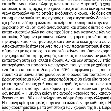
επίπεδο των τιμών πώλησης των κατοικιών. Η τραπεζική χρη
κατοικίας από τις αρχές του χρόνου μέχρι σήμερα δεν αρκεί γι
νεων κατοικιών για τις οποίες εκδόθηκαν οικοδομικές άδεις α
επισήμαιναν αναλυτές της αγοράς η ροή στεγαστικών δανείων
όχι μόνο την ζήτηση αλλά και το κλίμα που επικρατεί στην αγορ
χαρακτηριστικά , ότι αυτό αντανακλάται και στους δείκτες οικο
κατασκευαστών αλλά και στις προθέσεις των καταναλωτών ν
κατοικίας. Σύμφωνα με οικονομολόγους η άμεση συνάρτηση τ
την αγορά κατοικίας ήταν μέχρι και πριν από δέκα χρόνια φα
Αποκαλυπτικές ήταν έρευνες που είχαν πραγματοποιηθεί στις 
σύμφωνα με τις οποίες το ποσοστό εκείνων που έκαναν χρήση
την χρηματοδότηση της αγοράς κατοικίας του κινούνταν μεταξύ
κατάσταση αυτή έχει αλλάξει άρδην. Αν και δεν υπάρχουν επίσ
καταγράφουν το ποσοστό των αγορών που γίνεται με χρήση σ
εντούτοις εκτιμάται ότι ξεπερνά το 60% , σύμφωνα με τις πιο μ
πρακτικά σημαίνει ,επισημαίνουν, ότι ο ρόλος του τραπεζικού
βραχυπρόθεσμα αλλά και μακροπρόθεσμα θα είναι ιδιαίτερα σ
με επιταχυνόμενους ρυθμούς και ο αριθμός των κατοικιών οι ο
εξαρτώμενες από την …διακύμανση των επιτοκίων και την εξέλ
δανεισμού. «Η μεγάλη κρίση της αγοράς κατοικίας που καταγρ
δεκαετίας του ΄80 σε ολόκληρο τον κόσμο άφησε την ελληνικ
Η τωρινή κρίση επηρεάζει την αγορά αλλά δεν την καθορίζει. 
ίδια χαρακτηριστικά με τα αντίστοιχα των χωρών της Δυτ. Ευρ