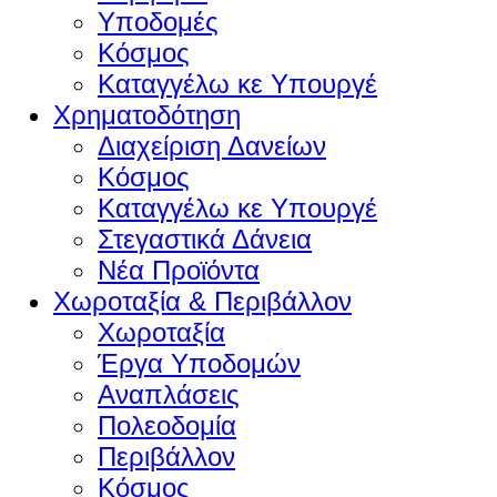
Υποδομές
Κόσμος
Καταγγέλω κε Υπουργέ
Χρηματοδότηση
Διαχείριση Δανείων
Κόσμος
Καταγγέλω κε Υπουργέ
Στεγαστικά Δάνεια
Νέα Προϊόντα
Χωροταξία & Περιβάλλον
Χωροταξία
Έργα Υποδομών
Αναπλάσεις
Πολεοδομία
Περιβάλλον
Κόσμος