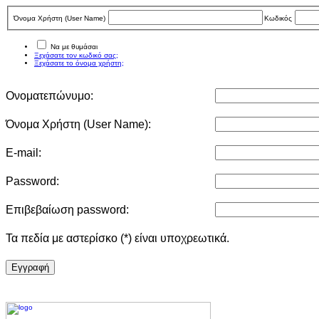
Όνομα Χρήστη (User Νame)
Κωδικός
Να με θυμάσαι
Ξεχάσατε τον κωδικό σας;
Ξεχάσατε το όνομα χρήστη;
Ονοματεπώνυμο:
Όνομα Χρήστη (User Νame):
E-mail:
Password:
Επιβεβαίωση password:
Τα πεδία με αστερίσκο (*) είναι υποχρεωτικά.
Eγγραφή