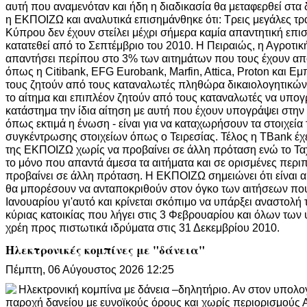
αυτή που αναμενόταν και ήδη η διαδικασία θα μεταφερθεί στα
η ΕΚΠΟΙΖΩ και αναλυτικά επισημάνθηκε ότι: Τρεις μεγάλες τρ
Κύπρου δεν έχουν στείλει μέχρι σήμερα καμία απαντητική επι
κατατεθεί από το Σεπτέμβριο του 2010. Η Πειραιώς, η Αγροτικ
απαντήσει περίπου στο 3% των αιτημάτων που τους έχουν απο
όπως η Citibank, EFG Eurobank, Marfin, Attica, Proton και Ε
τους ζητούν από τους καταναλωτές πληθώρα δικαιολογητικών
το αίτημα και επιπλέον ζητούν από τoυς καταναλωτές να υπο
κατάστημα την ίδια αίτηση με αυτή που έχουν υπογράψει στην
όπως εκτιμά η ένωση - είναι για να καταχωρήσουν τα στοιχεία
συγκέντρωσης στοιχείων όπως ο Τειρεσίας. Τέλος η ΤBank έχ
της ΕΚΠΟΙΖΩ χωρίς να προβαίνει σε άλλη πρόταση ενώ το Ταχ
το μόνο που απαντά άμεσα τα αιτήματα και σε ορισμένες περι
προβαίνει σε άλλη πρόταση. Η ΕΚΠΟΙΖΩ σημειώνει ότι είναι α
θα μπορέσουν να ανταποκριθούν στον όγκο των αιτήσεων που
Ιανουαρίου γι'αυτό και κρίνεται σκόπιμο να υπάρξει αναστολή
κύριας κατοικίας που λήγει στις 3 Φεβρουαρίου και όλων των
χρέη προς πιστωτικά ιδρύματα στις 31 Δεκεμβρίου 2010.
Ηλεκτρονικές κομπίνες με "δάνεια"
Πέμπτη, 06 Αύγουστος 2026 12:25
Ηλεκτρονική κομπίνα με δάνεια –δηλητήριο. Αν στον υπολογ
παροχή δανείου με ευνοϊκούς όρους και χωρίς περιορισμούς