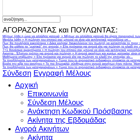
ΑΓΟΡΑΖΟΝΤΑΣ και ΠΟΥΛΩΝΤΑΣ:
Μήπως ήλθε η ώρα να αλλάξετε γειτονιά;
»
Μήπως αν αλλάζατε γειτονιά θα είχατε περιορισμό τω
Μεγάλα λάθη
»
Η πώληση του σπιτιού σας μπορεί να είναι μία εκπληκτικά χρονοβόρα υπ...
Πως θα πουλήσετε ευκολότερα
»
Δέκα κινήσεις διευκολύνουν τον πωλητή να καταστήσει το προς
Πως θα μάθετε τα "μυστικά" της αγοράς
»
Είτε πρόκειται για αγορά είτε για πώληση το κλειδί της ε
7+1 θανάσιμα αμαρτήματα
»
Η πώληση του σπιτιού σας μπορεί να είναι μία εκπληκτικά χρονοβό
Ακινητα : Έξυπνοι τρόποι για αγορά και πώληση
»
Η αγορά ακινήτων και κυρίως κατοικίας είναι 
Μαθήματα επιβίωσης
»
Είτε πρόκειται για αγορά είτε για πώληση το κλειδί της επιτυχίας είν...
Τα προβλήματα των μεταχειρισμένων
»
Τώρα που το αγοραστικό ενδιαφέρον στρέφεται σε μεταχειρ
Βρείτε την αξία του ακινήτου
»
Το πιο δημοφιλές σύνθημα στην αγορά ακινήτων ήταν πάντα "θέση,
Τα προβλήματα των μεταχειρισμένων
»
Τώρα που το αγοραστικό ενδιαφέρον στρέφεται σε μεταχειρ
Σύνδεση
Εγγραφή Μέλους
Αρχική
Επικοινωνία
Σύνδεση Μέλους
Ανάκτηση Κωδικού Πρόσβασης
Ακίνητα της Εβδομάδας
Αγορά Ακινήτων
Ακίνητα