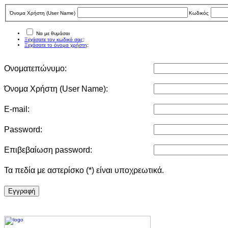
Όνομα Χρήστη (User Νame)
Κωδικός
Να με θυμάσαι
Ξεχάσατε τον κωδικό σας;
Ξεχάσατε το όνομα χρήστη;
Ονοματεπώνυμο:
Όνομα Χρήστη (User Νame):
E-mail:
Password:
Επιβεβαίωση password:
Τα πεδία με αστερίσκο (*) είναι υποχρεωτικά.
Eγγραφή