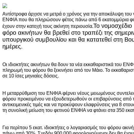
Αντίστροφα άρχισε να μετρά ο χρόνος για την αποκάλυψη του
ΕΝΦΙΑ που θα πληρώσουν φέτος πάνω από 6 εκατομμύρια φο
Το νομοσχέδιο 
έχουν στην κατοχή τους ακίνητη περιουσία.
φόρο ακινήτων θα βρεθεί στο τραπέζι της σημερι
υπουργικού συμβουλίου και θα κατατεθεί στη Βου
ημέρες.
Οι ιδιοκτήτες ακινήτων θα δουν τα νέα εκκαθαριστικά του ΕΝΦ
πληρωμή του φόρου θα ξεκινήσει από τον Μάιο. Το εκκαθαριστ
σε 10 ίσες μηνιαίες δόσεις.
Η μεταρρύθμιση του ΕΝΦΙΑ φέρνει νέους μειωμένους συντελε
φόρου προκειμένου να εξουδετερωθούν οι επιβαρύνσεις από τι
αντικειμενικές τιμές και να προκύψουν ελαφρύνσεις για 8 στου
τη συνολική μείωση του φετινού ΕΝΦΙΑ να φτάνει στα 350 εκατ
Για περίπου 5 εκατ. ιδιοκτήτες ο λογαριασμός του φόρου ακιν
πάνω από 30%. Σχεδόν 900.000 φορολογούμενοι δεν θα έχου