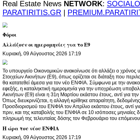
Real Estate News
NETWORK
:
SOCIALO
PARATIRITIS.GR
|
PREMIUM.PARATIRI
Φόροι
Αλλάζουν οι ημερομηνίες για το Ε9
Κυριακή, 09 Αύγουστος 2026 17:19
Το υπουργείο Οικονομικών ανακοίνωσε ότι αλλάζει ο χρόνος
Στοιχείων Ακινήτων (Ε9), όπως ορίζεται σε διάταξη που περι
θα κατατεθεί άμεσα για τον νέο ΕΝΦΙΑ. Σύμφωνα με την ανακο
εφεξής, η καταληκτική ημερομηνία για την υποχρέωση υποβο
Ακινήτων (Ε9) είναι η 31η Μαρτίου εκάστου έτους, αντί για τη
Όπως διευκρινίζεται, η αλλαγή κρίθηκε απαραίτητη, δεδομέν
Προσδιορισμού του ΕΝΦΙΑ τον Απρίλιο εκάστου έτους, αντί γι
πριν, και της καταβολής του ΕΝΦΙΑ σε 10 ισόποσες μηνιαίες δ
πληρωμή της τελευταίας δόσης τον Φεβρουάριο του επόμενου
Η ώρα του νέου ΕΝΦΙΑ
Κυριακή, 09 Αύγουστος 2026 17:19