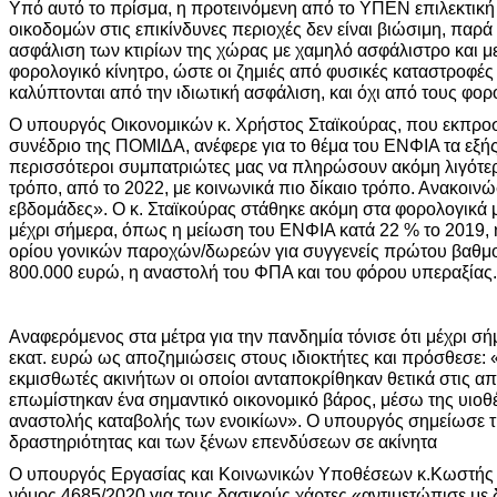
Υπό αυτό το πρίσμα, η προτεινόμενη από το ΥΠΕΝ επιλεκτικ
οικοδομών στις επικίνδυνες περιοχές δεν είναι βιώσιμη, παρά
ασφάλιση των κτιρίων της χώρας με χαμηλό ασφάλιστρο και μ
φορολογικό κίνητρο, ώστε οι ζημιές από φυσικές καταστροφές 
καλύπτονται από την ιδιωτική ασφάλιση, και όχι από τους φο
Ο υπουργός Οικονομικών κ. Χρήστος Σταϊκούρας, που εκπρ
συνέδριο της ΠΟΜΙΔΑ, ανέφερε για το θέμα του ΕΝΦΙΑ τα εξής
περισσότεροι συμπατριώτες μας να πληρώσουν ακόμη λιγότε
τρόπο, από το 2022, με κοινωνικά πιο δίκαιο τρόπο. Ανακοινώ
εβδομάδες». Ο κ. Σταϊκούρας στάθηκε ακόμη στα φορολογικά 
μέχρι σήμερα, όπως η μείωση του ΕΝΦΙΑ κατά 22 % το 2019,
ορίου γονικών παροχών/δωρεών για συγγενείς πρώτου βαθμο
800.000 ευρώ, η αναστολή του ΦΠΑ και του φόρου υπεραξίας.
Αναφερόμενος στα μέτρα για την πανδημία τόνισε ότι μέχρι σ
εκατ. ευρώ ως αποζημιώσεις στους ιδιοκτήτες και πρόσθεσε:
εκμισθωτές ακινήτων οι οποίοι ανταποκρίθηκαν θετικά στις α
επωμίστηκαν ένα σημαντικό οικονομικό βάρος, μέσω της υιοθ
αναστολής καταβολής των ενοικίων». Ο υπουργός σημείωσε τ
δραστηριότητας και των ξένων επενδύσεων σε ακίνητα
Ο υπουργός Εργασίας και Κοινωνικών Υποθέσεων κ.Κωστής 
νόμος 4685/2020 για τους δασικούς χάρτες «αντιμετώπισε με 