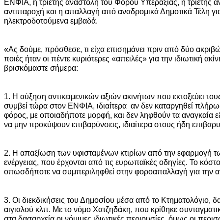
ΕΝΦΙΑ, η τριετής αναστολή του Φόρου Υπεραξίας, η τριετής 
αντιπαροχή και η απαλλαγή από αναδρομικά Δημοτικά Τέλη για
ηλεκτροδοτούμενα εμβαδά.
«Ας δούμε, πρόσθεσε, τι είχα επισημάνει πριν από δύο ακριβ
ποιές ήταν οι πέντε κυριότερες «απειλές» για την ιδιωτική ακί
βρισκόμαστε σήμερα:
1. Η αύξηση αντικειμενικών αξιών ακινήτων που εκτοξεύει το
συμβεί τώρα στον ΕΝΦΙΑ, ιδιαίτερα αν δεν καταργηθεί πλήρ
φόρος, με οποιαδήποτε μορφή, και δεν ληφθούν τα αναγκαία 
να μην προκύψουν επιβαρύνσεις, ιδιαίτερα στους ήδη επιβαρ
2. Η απαξίωση των υφισταμένων κτιρίων από την εφαρμογή τ
ενέργειας, που έρχονται από τις ευρωπαϊκές οδηγίες. Το κόστ
οπωσδήποτε να συμπεριληφθεί στην φοροαπαλλαγή για την αν
3. Οι διεκδικήσεις του Δημοσίου μέσα από το Κτηματολόγιο, δ
αιγιαλού κλπ. Με το νόμο Χατζηδάκη, που κρίθηκε συνταγματ
στα δασαρχεία οι νόμιμες ιδιωτικές περιουσίες, όμως οι περι