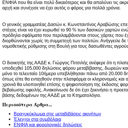
ΕΝΦΙΑ που θα είναι πολύ δικαιότερος και θα απαλύνει τις ακρα
αρχή και συνέχισε να έχει αυτός ο φόρος για πολλά χρόνια.
Ο γενικός γραμματέας Δασών κ. Κωνσταντίνος Αραβώσης επεσ
στόχος είναι να έχει κυρωθεί το 90 % των δασικών χαρτών εν
πρόδηλα σφάλματα που περιλαμβάνονται στους χάρτες που έχ
διορθώνονται χωρίς τη συμμετοχή των πολιτών. Ανήγγειλε δε 
νομοθετικής ρύθμισης στη Βουλή για τους δασωθέντες αγρούς
Ο διοικητής της ΑΑΔΕ κ. Γιώργος Πιτσιλής ανέφερε ότι η πλατ
υποδεχθεί 105.000 δηλώσεις φόρου μεταβίβασης, δωρεών κα
μόνο το τελευταίο 10ήμερο υπεβλήθησαν πάνω από 20.000 δη
όπως είπε θα ενταχθούν στην πλατφόρμα οι κληρονομιές και 
χρονιά θα υλοποιηθεί επίσης η ψηφιοποίηση της έκδοσης φορ
βεβαίωσης οφειλής. Ανακοίνωσε δε ότι έχει ξεκινήσει η προετ
βάσης δεδομένων της ΑΑΔΕ με το Κτηματολόγιο.
Περισσότερα Άρθρα...
Βραχυκύκλωμα στις μεταβιβάσεις ακινήτων
Έλεγχοι στα συμβόλαια
ΕΝΦΙΑ και φορολογικές δηλώσεις