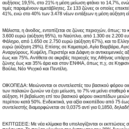
αυξήσεις 19,5%, στο 21% η μέση μείωση φτάνει το 14,7%, ενώ
τιμές παραμένουν αμετάβλητες. Σε 133 ζώνες οι οποίες επεκτε
41%, ενώ στο 40% των 3.478 νέων εντάξεων η μέση αύξηση ε
Μάλιστα, η άνοδος, εντοπίζεται σε ζώνες περιοχών, όπως: το 
3.600 ευρώ (αύξηση 95%), το Ναύπλιο, από 1.300 σε 2.200 ε
Φάληρο, από 1.650 σε 2.750 ευρώ (αύξηση 67%), και το Ελλην
ευρώ (αύξηση 29%). Επίσης σε Καματερό, Αγία Βαρβάρα, Αγιο 
Αναργύρους, Κυψέλη, Περιστέρι και Δάφνη οι αντικειμενικές α
έως και 75%. Αντίθετα σε ακριβές περιοχές της Αθήνας υπάρχο
ζώνης έως και 35% άρα και στον ΕΝΦΙΑ, όπως π.χ. σε Κηφισιά
Βούλα, Νέο Ψυχικό και Πεντέλη.
ΟΙΚΟΠΕΔΑ: Μειώνονται οι συντελεστές του βασικού φόρου οι
των παλαιών ζωνών να έχει μείωση, το 7% να μείνει σταθερό κα
αύξηση. Η βεβαίωση επί του βασικού φόρου οικοπέδων μειώνε
περίπου κατά 50%. Ενδεικτικά, για αξία οικοπέδου από 75 έως
συντελεστής διαμορφώνεται σε 0,0375 αντί για 0,1850, δηλαδ
ΕΚΠΤΩΣΕΙΣ: Με νέα κλίμακα θα υπολογίζονται οι εκπτώσεις σ