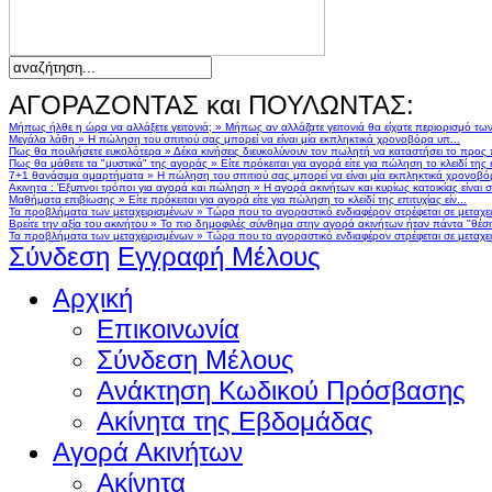
ΑΓΟΡΑΖΟΝΤΑΣ και ΠΟΥΛΩΝΤΑΣ:
Μήπως ήλθε η ώρα να αλλάξετε γειτονιά;
»
Μήπως αν αλλάζατε γειτονιά θα είχατε περιορισμό τω
Μεγάλα λάθη
»
Η πώληση του σπιτιού σας μπορεί να είναι μία εκπληκτικά χρονοβόρα υπ...
Πως θα πουλήσετε ευκολότερα
»
Δέκα κινήσεις διευκολύνουν τον πωλητή να καταστήσει το προς
Πως θα μάθετε τα "μυστικά" της αγοράς
»
Είτε πρόκειται για αγορά είτε για πώληση το κλειδί της ε
7+1 θανάσιμα αμαρτήματα
»
Η πώληση του σπιτιού σας μπορεί να είναι μία εκπληκτικά χρονοβό
Ακινητα : Έξυπνοι τρόποι για αγορά και πώληση
»
Η αγορά ακινήτων και κυρίως κατοικίας είναι 
Μαθήματα επιβίωσης
»
Είτε πρόκειται για αγορά είτε για πώληση το κλειδί της επιτυχίας είν...
Τα προβλήματα των μεταχειρισμένων
»
Τώρα που το αγοραστικό ενδιαφέρον στρέφεται σε μεταχειρ
Βρείτε την αξία του ακινήτου
»
Το πιο δημοφιλές σύνθημα στην αγορά ακινήτων ήταν πάντα "θέση,
Τα προβλήματα των μεταχειρισμένων
»
Τώρα που το αγοραστικό ενδιαφέρον στρέφεται σε μεταχειρ
Σύνδεση
Εγγραφή Μέλους
Αρχική
Επικοινωνία
Σύνδεση Μέλους
Ανάκτηση Κωδικού Πρόσβασης
Ακίνητα της Εβδομάδας
Αγορά Ακινήτων
Ακίνητα