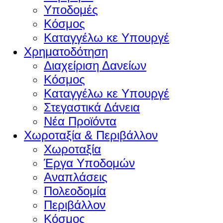
Υποδομές
Κόσμος
Καταγγέλω κε Υπουργέ
Χρηματοδότηση
Διαχείριση Δανείων
Κόσμος
Καταγγέλω κε Υπουργέ
Στεγαστικά Δάνεια
Νέα Προϊόντα
Χωροταξία & Περιβάλλον
Χωροταξία
Έργα Υποδομών
Αναπλάσεις
Πολεοδομία
Περιβάλλον
Κόσμος