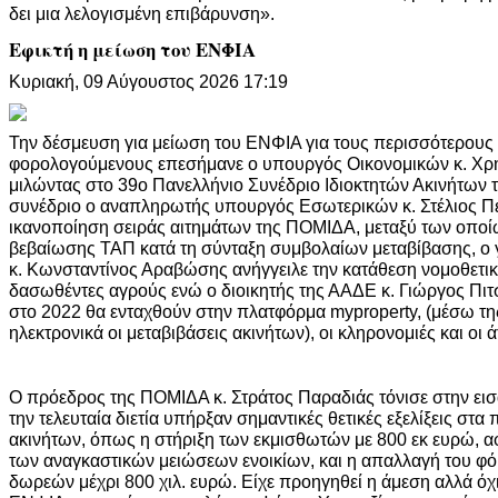
δει μια λελογισμένη επιβάρυνση».
Εφικτή η μείωση του ΕΝΦΙΑ
Κυριακή, 09 Αύγουστος 2026 17:19
Την δέσμευση για μείωση του ΕΝΦΙΑ για τους περισσότερους 
φορολογούμενους επεσήμανε ο υπουργός Οικονομικών κ. Χρή
μιλώντας στο 39ο Πανελλήνιο Συνέδριο Ιδιοκτητών Ακινήτων τ
συνέδριο ο αναπληρωτής υπουργός Εσωτερικών κ. Στέλιος Πέ
ικανοποίηση σειράς αιτημάτων της ΠΟΜΙΔΑ, μεταξύ των οποίω
βεβαίωσης ΤΑΠ κατά τη σύνταξη συμβολαίων μεταβίβασης, ο
κ. Κωνσταντίνος Αραβώσης ανήγγειλε την κατάθεση νομοθετικ
δασωθέντες αγρούς ενώ ο διοικητής της ΑΑΔΕ κ. Γιώργος Πιτ
στο 2022 θα ενταχθούν στην πλατφόρμα myproperty, (μέσω της
ηλεκτρονικά οι μεταβιβάσεις ακινήτων), οι κληρονομιές και οι
Ο πρόεδρος της ΠΟΜΙΔΑ κ. Στράτος Παραδιάς τόνισε στην εισα
την τελευταία διετία υπήρξαν σημαντικές θετικές εξελίξεις στ
ακινήτων, όπως η στήριξη των εκμισθωτών με 800 εκ ευρώ, 
των αναγκαστικών μειώσεων ενοικίων, και η απαλλαγή του φ
δωρεών μέχρι 800 χιλ. ευρώ. Είχε προηγηθεί η άμεση αλλά όχι