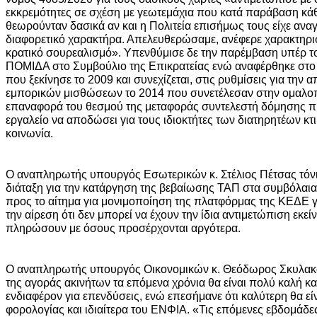
εκκρεμότητες σε σχέση με γεωτεμάχια που κατά παράβαση κάθ
θεωρούνταν δασικά αν και η Πολιτεία επισήμως τους είχε αν
διαφορετικό χαρακτήρα. Απελευθερώσαμε, ανέφερε χαρακτηριστ
κρατικό σουρεαλισμό». Υπενθύμισε δε την παρέμβαση υπέρ τ
ΠΟΜΙΔΑ στο Συμβούλιο της Επικρατείας ενώ αναφέρθηκε στ
που ξεκίνησε το 2009 και συνεχίζεται, στις ρυθμίσεις για την
εμπορικών μισθώσεων το 2014 που συνετέλεσαν στην ομαλοπ
επαναφορά του θεσμού της μεταφοράς συντελεστή δόμησης πρ
εργαλείο να αποδώσει για τους ιδιοκτήτες των διατηρητέων κτι
κοινωνία.
Ο αναπληρωτής υπουργός Εσωτερικών κ. Στέλιος Πέτσας τόνισε
διάταξη για την κατάργηση της βεβαίωσης ΤΑΠ στα συμβόλαια
προς το αίτημα για μονιμοποίηση της πλατφόρμας της ΚΕΔΕ γ
την αίρεση ότι δεν μπορεί να έχουν την ίδια αντιμετώπιση εκε
πληρώσουν με όσους προσέρχονται αργότερα.
Ο αναπληρωτής υπουργός Οικονομικών κ. Θεόδωρος Σκυλακάκ
της αγοράς ακινήτων τα επόμενα χρόνια θα είναι πολύ καλή 
ενδιαφέρον για επενδύσεις, ενώ επεσήμανε ότι καλύτερη θα είν
φορολογίας και ιδιαίτερα του ΕΝΦΙΑ. «Τις επόμενες εβδομάδε