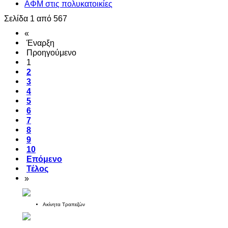
ΑΦΜ στις πολυκατοικίες
Σελίδα 1 από 567
«
Έναρξη
Προηγούμενο
1
2
3
4
5
6
7
8
9
10
Επόμενο
Τέλος
»
Ακίνητα Τραπεζών