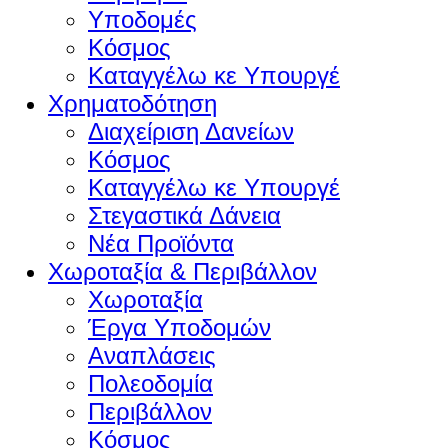
Υποδομές
Κόσμος
Καταγγέλω κε Υπουργέ
Χρηματοδότηση
Διαχείριση Δανείων
Κόσμος
Καταγγέλω κε Υπουργέ
Στεγαστικά Δάνεια
Νέα Προϊόντα
Χωροταξία & Περιβάλλον
Χωροταξία
Έργα Υποδομών
Αναπλάσεις
Πολεοδομία
Περιβάλλον
Κόσμος