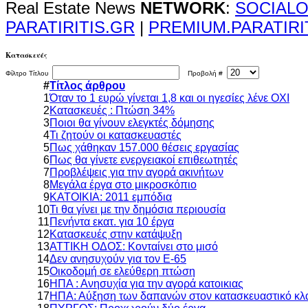
Real Estate News
NETWORK
:
SOCIALO
PARATIRITIS.GR
|
PREMIUM.PARATIRI
Κατασκευές
Φίλτρο Τίτλου
Προβολή #
#
Τίτλος άρθρου
1
Όταν το 1 ευρώ γίνεται 1,8 και οι ηγεσίες λένε ΟΧΙ
2
Κατασκευές : Πτώση 34%
3
Ποιοι θα γίνουν ελεγκτές δόμησης
4
Τι ζητούν οι κατασκευαστές
5
Πως χάθηκαν 157.000 θέσεις εργασίας
6
Πως θα γίνετε ενεργειακοί επιθεωτητές
7
Προβλέψεις για την αγορά ακινήτων
8
Μεγάλα έργα στο μικροσκόπιο
9
ΚΑΤΟΙΚΙΑ: 2011 εμπόδια
10
Τι θα γίνει με την δημόσια περιουσία
11
Πενήντα εκατ. για 10 έργα
12
Κατασκευές στην κατάψυξη
13
ΑΤΤΙΚΗ ΟΔΟΣ: Κονταίνει στο μισό
14
Δεν ανησυχούν για τον Ε-65
15
Οικοδομή σε ελεύθερη πτώση
16
ΗΠΑ : Ανησυχία για την αγορά κατοικιας
17
ΗΠΑ: Αύξηση των δαπανών στον κατασκευαστικό κλ