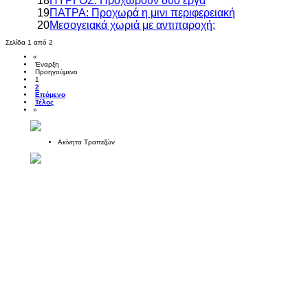
18
ΠΥΡΓΟΣ: Προχωρούν δύο έργα
19
ΠΑΤΡΑ: Προχωρά η μινι περιφερειακή
20
Μεσογειακά χωριά με αντιπαροχή;
Σελίδα 1 από 2
«
Έναρξη
Προηγούμενο
1
2
Επόμενο
Τέλος
»
Ακίνητα Τραπεζών