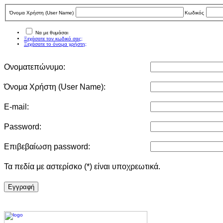
Όνομα Χρήστη (User Νame)
Κωδικός
Να με θυμάσαι
Ξεχάσατε τον κωδικό σας;
Ξεχάσατε το όνομα χρήστη;
Ονοματεπώνυμο:
Όνομα Χρήστη (User Νame):
E-mail:
Password:
Επιβεβαίωση password:
Τα πεδία με αστερίσκο (*) είναι υποχρεωτικά.
Eγγραφή