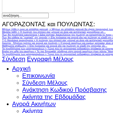
ΑΓΟΡΑΖΟΝΤΑΣ και ΠΟΥΛΩΝΤΑΣ:
Μήπως ήλθε η ώρα να αλλάξετε γειτονιά;
»
Μήπως αν αλλάζατε γειτονιά θα είχατε περιορισμό τω
Μεγάλα λάθη
»
Η πώληση του σπιτιού σας μπορεί να είναι μία εκπληκτικά χρονοβόρα υπ...
Πως θα πουλήσετε ευκολότερα
»
Δέκα κινήσεις διευκολύνουν τον πωλητή να καταστήσει το προς
Πως θα μάθετε τα "μυστικά" της αγοράς
»
Είτε πρόκειται για αγορά είτε για πώληση το κλειδί της ε
7+1 θανάσιμα αμαρτήματα
»
Η πώληση του σπιτιού σας μπορεί να είναι μία εκπληκτικά χρονοβό
Ακινητα : Έξυπνοι τρόποι για αγορά και πώληση
»
Η αγορά ακινήτων και κυρίως κατοικίας είναι 
Μαθήματα επιβίωσης
»
Είτε πρόκειται για αγορά είτε για πώληση το κλειδί της επιτυχίας είν...
Τα προβλήματα των μεταχειρισμένων
»
Τώρα που το αγοραστικό ενδιαφέρον στρέφεται σε μεταχειρ
Βρείτε την αξία του ακινήτου
»
Το πιο δημοφιλές σύνθημα στην αγορά ακινήτων ήταν πάντα "θέση,
Τα προβλήματα των μεταχειρισμένων
»
Τώρα που το αγοραστικό ενδιαφέρον στρέφεται σε μεταχειρ
Σύνδεση
Εγγραφή Μέλους
Αρχική
Επικοινωνία
Σύνδεση Μέλους
Ανάκτηση Κωδικού Πρόσβασης
Ακίνητα της Εβδομάδας
Αγορά Ακινήτων
Ακίνητα