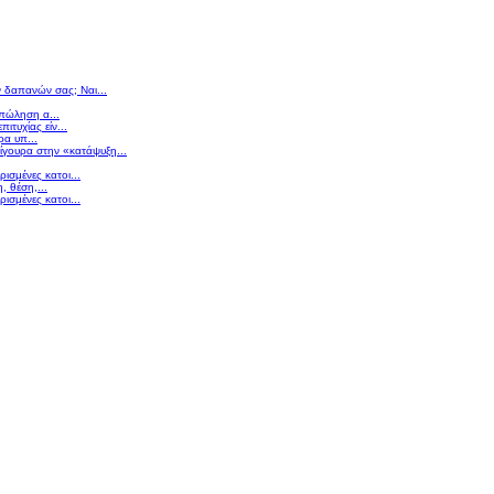
ν δαπανών σας; Ναι...
 πώληση α...
πιτυχίας είν...
ρα υπ...
σίγουρα στην «κατάψυξη...
ισμένες κατοι...
 θέση,...
ισμένες κατοι...