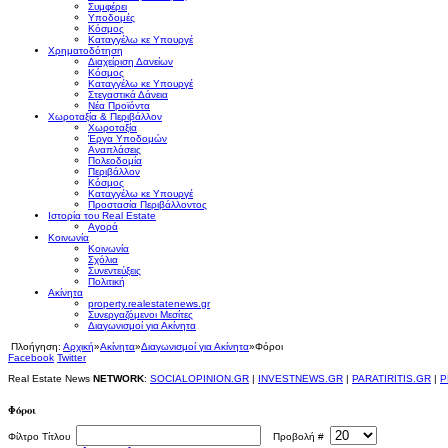
Συμφέρει
Υποδομές
Κόσμος
Καταγγέλω κε Υπουργέ
Χρηματοδότηση
Διαχείριση Δανείων
Κόσμος
Καταγγέλω κε Υπουργέ
Στεγαστικά Δάνεια
Νέα Προϊόντα
Χωροταξία & Περιβάλλον
Χωροταξία
Έργα Υποδομών
Αναπλάσεις
Πολεοδομία
Περιβάλλον
Κόσμος
Καταγγέλω κε Υπουργέ
Προστασία Περιβάλλοντος
Ιστορία του Real Estate
Αγορά
Κοινωνία
Κοινωνία
Σχόλια
Συνεντεύξεις
Πολιτική
Ακίνητα
property.realestatenews.gr
Συνεργαζόμενοι Μεσίτες
Διαγωνισμοί για Ακίνητα
Πλοήγηση:
Αρχική
»
Ακίνητα
»
Διαγωνισμοί για Ακίνητα
»
Φόροι
Facebook
Twitter
Real Estate News
NETWORK
:
SOCIALOPINION.GR
|
INVESTNEWS.GR
|
PARATIRITIS.GR
|
P
Φόροι
Φίλτρο Τίτλου
Προβολή #