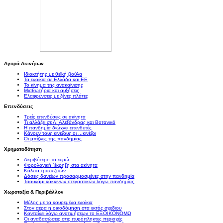
Αγορά Ακινήτων
Ιδιοκτήτης με θεϊκή βούλα
Τα ενοίκια σε Ελλάδα και ΕΕ
Το κίνημα της ανακαίνισης
Μισθωτήρια και αυξήσεις
Ελαφρύνσεις με ξένες πλάτες
Επενδύσεις
Τρείς επενδύσεις σε ακίνητα
Τι αλλάζει σε Λ. Αλεξάνδρας και Βοτανικό
Η πανδημία διώχνει επενδυτές
Κάνουν τους κινέζους οι ...κινέζοι
Οι μπίζνες της πανδημίας
Χρηματοδότηση
Ακριβότερο το ευρώ
Φορολογική ΄έκρηξη στα ακίνητα
Κόλπα τραπεζιτών
Δόσεις δανείων προσαρμοσμένες στην πανδημία
Τσουνάμι κόκκινων στεγαστικών λόγω πανδημίας
Χωροταξία & Περιβάλλον
Μύλος με τα κουρεμένα ενοίκια
Στον αέρα η οικοδόμηση στα εκτός σχεδιου
Κονταίνει λόγω ανατιμήσεων το ΕΞΟΙΚΟΝΟΜΩ
Οι αναδασώσεις στις πυρόπληκτες περιοχές