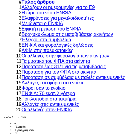
#
Τίτλος άρθρου
1
Αλλάζουν οι ημερομηνίες για το Ε9
2
Η ώρα του νέου ΕΝΦΙΑ
3
Ελαφρύνσεις για μεγαλοϊδιοκτήτες
4
Μειώνεται ο ΕΝΦΙΑ
5
Εφικτή η μείωση του ΕΝΦΙΑ
6
Βραχυκύκλωμα στις μεταβιβάσεις ακινήτων
7
Έλεγχοι στα συμβόλαια
8
ΕΝΦΙΑ και φορολογικές δηλώσεις
9
ΑΦΜ στις πολυκατοικίες
10
Οι αλλαγές στην φορολογία των ακινήτων
11
Τα μυστικά του ΦΠΑ στα ακίνητα
12
Παράταση έως 31/1 για τις μεταβιβάσεις
13
Παράταση για τον ΦΠΑ στα ακίνητα
14
Παράταση σε συμβόλαια με παλιές αντικειμενικές
15
Αλλαγές στο φόρο στα ενοίκια
16
Φόροι σαν το ενοίκιο
17
ΕΝΦΙΑ: 70 εκατ. λιγότερα
18
Τρικλοποδιά στα τεκμήρια
19
Αλλαγές στις αντικειμενικές
20
Οι αλλαγές στον ΕΝΦΙΑ
Σελίδα 1 από 142
«
Έναρξη
Προηγούμενο
1