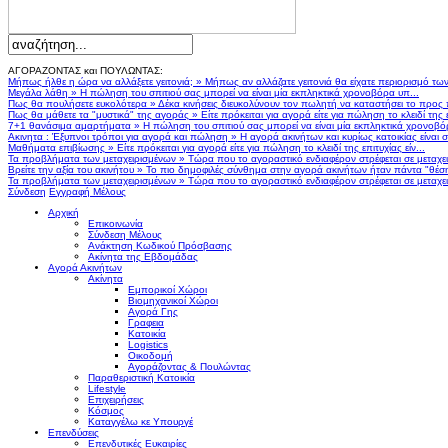
ΑΓΟΡΑΖΟΝΤΑΣ και ΠΟΥΛΩΝΤΑΣ:
Μήπως ήλθε η ώρα να αλλάξετε γειτονιά;
»
Μήπως αν αλλάζατε γειτονιά θα είχατε περιορισμό τω
Μεγάλα λάθη
»
Η πώληση του σπιτιού σας μπορεί να είναι μία εκπληκτικά χρονοβόρα υπ...
Πως θα πουλήσετε ευκολότερα
»
Δέκα κινήσεις διευκολύνουν τον πωλητή να καταστήσει το προς
Πως θα μάθετε τα "μυστικά" της αγοράς
»
Είτε πρόκειται για αγορά είτε για πώληση το κλειδί της ε
7+1 θανάσιμα αμαρτήματα
»
Η πώληση του σπιτιού σας μπορεί να είναι μία εκπληκτικά χρονοβό
Ακινητα : Έξυπνοι τρόποι για αγορά και πώληση
»
Η αγορά ακινήτων και κυρίως κατοικίας είναι 
Μαθήματα επιβίωσης
»
Είτε πρόκειται για αγορά είτε για πώληση το κλειδί της επιτυχίας είν...
Τα προβλήματα των μεταχειρισμένων
»
Τώρα που το αγοραστικό ενδιαφέρον στρέφεται σε μεταχειρ
Βρείτε την αξία του ακινήτου
»
Το πιο δημοφιλές σύνθημα στην αγορά ακινήτων ήταν πάντα "θέση,
Τα προβλήματα των μεταχειρισμένων
»
Τώρα που το αγοραστικό ενδιαφέρον στρέφεται σε μεταχειρ
Σύνδεση
Εγγραφή Μέλους
Αρχική
Επικοινωνία
Σύνδεση Μέλους
Ανάκτηση Κωδικού Πρόσβασης
Ακίνητα της Εβδομάδας
Αγορά Ακινήτων
Ακίνητα
Εμπορικοί Χώροι
Βιομηχανικοί Χώροι
Αγορά Γης
Γραφεια
Κατοικία
Logistics
Οικοδομή
Αγοράζοντας & Πουλώντας
Παραθεριστική Κατοικία
Lifestyle
Επιχειρήσεις
Κόσμος
Καταγγέλω κε Υπουργέ
Επενδύσεις
Επενδυτικές Ευκαιρίες