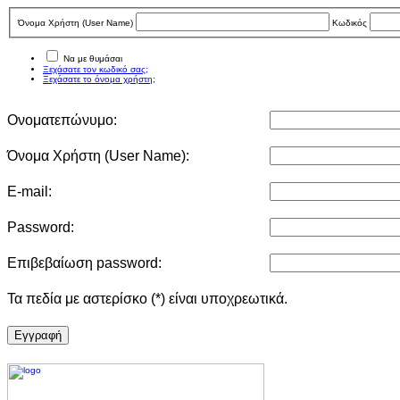
Όνομα Χρήστη (User Νame)
Κωδικός
Να με θυμάσαι
Ξεχάσατε τον κωδικό σας;
Ξεχάσατε το όνομα χρήστη;
Ονοματεπώνυμο:
Όνομα Χρήστη (User Νame):
E-mail:
Password:
Επιβεβαίωση password:
Τα πεδία με αστερίσκο (*) είναι υποχρεωτικά.
Eγγραφή