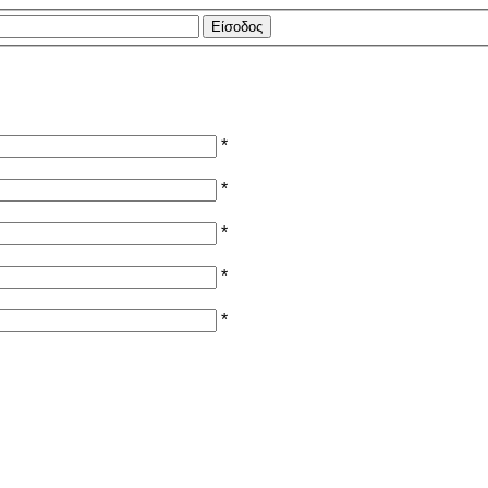
*
*
*
*
*