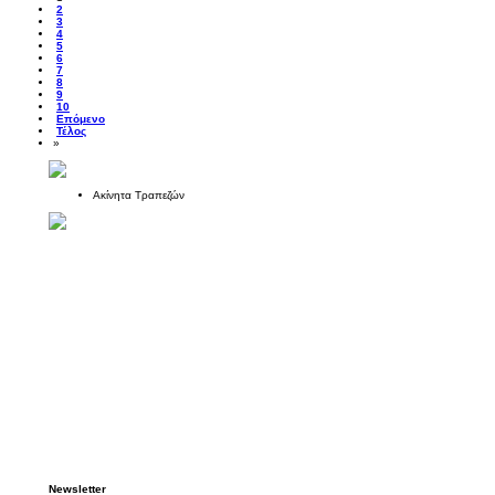
2
3
4
5
6
7
8
9
10
Επόμενο
Τέλος
»
Ακίνητα Τραπεζών
Newsletter