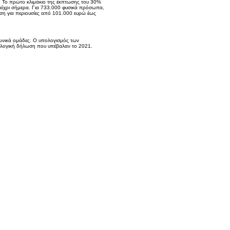
. Το πρώτο κλιμάκιο της έκπτωσης του 30%
ι μέχρι σήμερα. Για 733.000 φυσικά πρόσωπα,
ση για περιουσίες από 101.000 ευρώ έως
ωνικά ομάδες. Ο υπολογισμός των
ολογική δήλωση που υπέβαλαν το 2021.