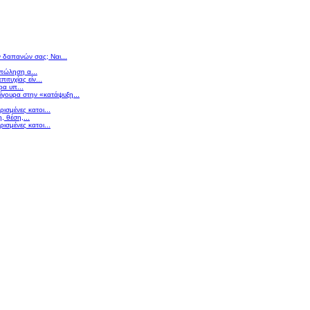
ν δαπανών σας; Ναι...
 πώληση α...
πιτυχίας είν...
ρα υπ...
σίγουρα στην «κατάψυξη...
ισμένες κατοι...
 θέση,...
ισμένες κατοι...