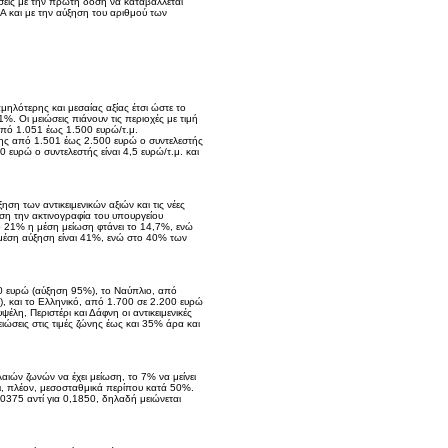
σεις με την πρώτη δόση να καταβάλλεται
ΙΑ και με την αύξηση του αριθμού των
ηλότερης και μεσαίας αξίας έτσι ώστε το
%. Οι μειώσεις πιάνουν τις περιοχές με τιμή
από 1.051 έως 1.500 ευρώ/τ.μ.
νης από 1.501 έως 2.500 ευρώ ο συντελεστής
 ευρώ ο συντελεστής είναι 4,5 ευρώ/τ.μ. και
η των αντικειμενικών αξιών και τις νέες
άση την ακτινογραφία του υπουργείου
το 21% η μέση μείωση φτάνει το 14,7%, ενώ
η μέση αύξηση είναι 41%, ενώ στο 40% των
00 ευρώ (αύξηση 95%), το Ναύπλιο, από
, και το Ελληνικό, από 1.700 σε 2.200 ευρώ
λη, Περιστέρι και Δάφνη οι αντικειμενικές
ιώσεις στις τιμές ζώνης έως και 35% άρα και
ιών ζωνών να έχει μείωση, το 7% να μείνει
αι, πλέον, μεσοσταθμικά περίπου κατά 50%.
,0375 αντί για 0,1850, δηλαδή μειώνεται