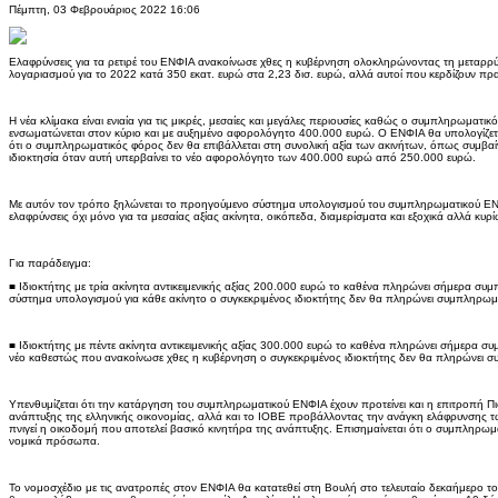
Πέμπτη, 03 Φεβρουάριος 2022 16:06
Ελαφρύνσεις για τα ρετιρέ του ΕΝΦΙΑ ανακοίνωσε χθες η κυβέρνηση ολοκληρώνοντας τη μεταρρύ
λογαριασμού για το 2022 κατά 350 εκατ. ευρώ στα 2,23 δισ. ευρώ, αλλά αυτοί που κερδίζουν πραγ
Η νέα κλίμακα είναι ενιαία για τις μικρές, μεσαίες και μεγάλες περιουσίες καθώς ο συμπληρωματ
ενσωματώνεται στον κύριο και με αυξημένο αφορολόγητο 400.000 ευρώ. Ο ΕΝΦΙΑ θα υπολογίζεται
ότι ο συμπληρωματικός φόρος δεν θα επιβάλλεται στη συνολική αξία των ακινήτων, όπως συμβαί
ιδιοκτησία όταν αυτή υπερβαίνει το νέο αφορολόγητο των 400.000 ευρώ από 250.000 ευρώ.
Με αυτόν τον τρόπο ξηλώνεται το προηγούμενο σύστημα υπολογισμού του συμπληρωματικού Ε
ελαφρύνσεις όχι μόνο για τα μεσαίας αξίας ακίνητα, οικόπεδα, διαμερίσματα και εξοχικά αλλά κυρίω
Για παράδειγμα:
■ Ιδιοκτήτης με τρία ακίνητα αντικειμενικής αξίας 200.000 ευρώ το καθένα πληρώνει σήμερα σ
σύστημα υπολογισμού για κάθε ακίνητο ο συγκεκριμένος ιδιοκτήτης δεν θα πληρώνει συμπληρωμ
■ Ιδιοκτήτης με πέντε ακίνητα αντικειμενικής αξίας 300.000 ευρώ το καθένα πληρώνει σήμερα 
νέο καθεστώς που ανακοίνωσε χθες η κυβέρνηση ο συγκεκριμένος ιδιοκτήτης δεν θα πληρώνει 
Υπενθυμίζεται ότι την κατάργηση του συμπληρωματικού ΕΝΦΙΑ έχουν προτείνει και η επιτροπή Πι
ανάπτυξης της ελληνικής οικονομίας, αλλά και το ΙΟΒΕ προβάλλοντας την ανάγκη ελάφρυνσης τ
πνιγεί η οικοδομή που αποτελεί βασικό κινητήρα της ανάπτυξης. Επισημαίνεται ότι ο συμπληρω
νομικά πρόσωπα.
Το νομοσχέδιο με τις ανατροπές στον ΕΝΦΙΑ θα κατατεθεί στη Βουλή στο τελευταίο δεκαήμερο το