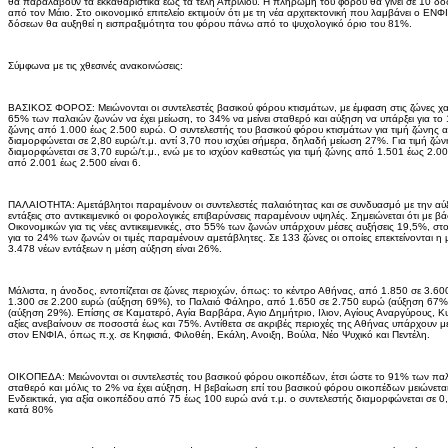
θα παραλάβουν τα εκκαθαριστικά έως τα τέλη Απριλίου. Η πληρωμή του φόρου θα γίνει σε 10 δό
από τον Μάιο. Στο οικονομικό επιτελείο εκτιμούν ότι με τη νέα αρχιτεκτονική που λαμβάνει ο ΕΝΦ
δόσεων θα αυξηθεί η εισπραξιμότητα του φόρου πάνω από το ψυχολογικό όριο του 81%.
Σύμφωνα με τις χθεσινές ανακοινώσεις:
ΒΑΣΙΚΟΣ ΦΟΡΟΣ: Μειώνονται οι συντελεστές βασικού φόρου κτισμάτων, με έμφαση στις ζώνες χαμ
65% των παλαιών ζωνών να έχει μείωση, το 34% να μείνει σταθερό και αύξηση να υπάρξει για το 1
ζώνης από 1.000 έως 2.500 ευρώ. Ο συντελεστής του βασικού φόρου κτισμάτων για τιμή ζώνης 
διαμορφώνεται σε 2,80 ευρώ/τ.μ. αντί 3,70 που ισχύει σήμερα, δηλαδή μείωση 27%. Για τιμή ζώ
διαμορφώνεται σε 3,70 ευρώ/τ.μ., ενώ με το ισχύον καθεστώς για τιμή ζώνης από 1.501 έως 2.000
από 2.001 έως 2.500 είναι 6.
ΠΑΛΑΙΟΤΗΤΑ: Αμετάβλητοι παραμένουν οι συντελεστές παλαιότητας και σε συνδυασμό με την αύξησ
εντάξεις στο αντικειμενικό οι φορολογικές επιβαρύνσεις παραμένουν υψηλές. Σημειώνεται ότι με β
Οικονομικών για τις νέες αντικειμενικές, στο 55% των ζωνών υπάρχουν μέσες αυξήσεις 19,5%, σ
για το 24% των ζωνών οι τιμές παραμένουν αμετάβλητες. Σε 133 ζώνες οι οποίες επεκτείνονται 
3.478 νέων εντάξεων η μέση αύξηση είναι 26%.
Μάλιστα, η άνοδος, εντοπίζεται σε ζώνες περιοχών, όπως: το κέντρο Αθήνας, από 1.850 σε 3.6
1.300 σε 2.200 ευρώ (αύξηση 69%), το Παλαιό Φάληρο, από 1.650 σε 2.750 ευρώ (αύξηση 67%)
(αύξηση 29%). Επίσης σε Καματερό, Αγία Βαρβάρα, Αγιο Δημήτριο, Ιλιον, Αγίους Αναργύρους, Κυψέ
αξίες ανεβαίνουν σε ποσοστά έως και 75%. Αντίθετα σε ακριβές περιοχές της Αθήνας υπάρχουν με
στον ΕΝΦΙΑ, όπως π.χ. σε Κηφισιά, Φιλοθέη, Εκάλη, Ανοιξη, Βούλα, Νέο Ψυχικό και Πεντέλη.
ΟΙΚΟΠΕΔΑ: Μειώνονται οι συντελεστές του βασικού φόρου οικοπέδων, έτσι ώστε το 91% των παλα
σταθερό και μόλις το 2% να έχει αύξηση. Η βεβαίωση επί του βασικού φόρου οικοπέδων μειώνετ
Ενδεικτικά, για αξία οικοπέδου από 75 έως 100 ευρώ ανά τ.μ. ο συντελεστής διαμορφώνεται σε 0
κατά 80%