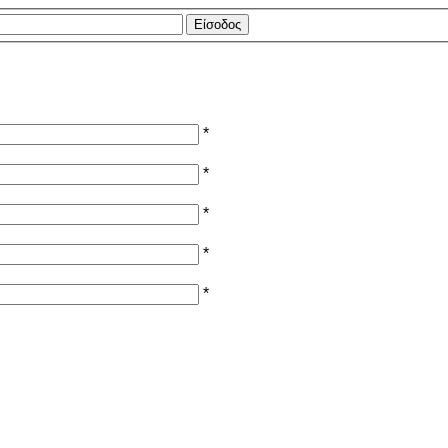
*
*
*
*
*