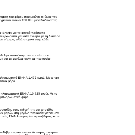
θμιση του φόρου που μειώνει το ύψος του
ματικά είναι οι 450.000 μεγαλοϊδιοκτήτες.
ικός ΕΝΦΙΑ για τα φυσικά πρόσωπα
 ξεχωριστά για κάθε ακίνητο με τη διαφορά
νει σήμερα, αλλά ατομικά στην κάθε
ΝΦΙΑ με αποτέλεσμα να προκύπτουν
ς για τις μεγάλες ακίνητες περιουσίες.
υμπληρωματικό ΕΝΦΙΑ 1.475 ευρώ. Με το νέο
ατικό φόρο.
συμπληρωματικό ΕΝΦΙΑ 10.725 ευρώ. Με το
συμπληρωματικό φόρο.
σσαρίδη, στην έκθεσή της για το σχέδιο
ων βαρών στη μεγάλη περιουσία για να μην
ματικός ΕΝΦΙΑ παραμένει αμετάβλητος για τα
υ Φεβρουαρίου, ενώ οι ιδιοκτήτες ακινήτων