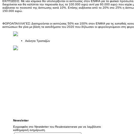
ΕΚΠΤΩΣΕΙΣ: Με νέα κλίμακα θα υπολογίζονται οι εκπτώσεις στον ΕΝΦΙΑ για τα φυσικά πρόσωπα
διευρύνεται και θα καλύπτει την περιουσία έως τα 100.000 ευρώ αντί για 60.000 ευρώ που ισχύε
αυξάνεται το ποσοστό της έκπτωσης κατά 10%. Επίσης αυξάνεται από το 20% στο 25% η έκπτω
150.000 ευρώ.
ΦΟΡΟΑΠΑΛΛΑΓΕΣ: Διατηρούνται οι εκπτώσεις 50% και 100% στον ΕΝΦΙΑ για τις ευπαθείς κοιν
εκπτώσεων θα γίνει με βάση τα εισοδήματα του 2020 που δήλωσαν οι φορολογούμενοι στη φορ
Ακίνητα Τραπεζών
Newsletter
Εγγραφείτε στο Newsletter του Realestatenews για να λαμβάνετε
καθημερινή ενημέρωση.