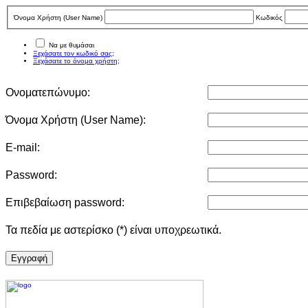
Όνομα Χρήστη (User Νame)
Κωδικός
Να με θυμάσαι
Ξεχάσατε τον κωδικό σας;
Ξεχάσατε το όνομα χρήστη;
Ονοματεπώνυμο:
Όνομα Χρήστη (User Νame):
E-mail:
Password:
Επιβεβαίωση password:
Τα πεδία με αστερίσκο (*) είναι υποχρεωτικά.
Eγγραφή