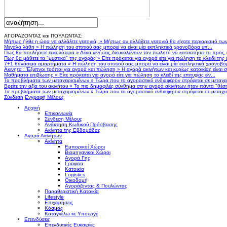
ΑΓΟΡΑΖΟΝΤΑΣ και ΠΟΥΛΩΝΤΑΣ:
Μήπως ήλθε η ώρα να αλλάξετε γειτονιά;
»
Μήπως αν αλλάζατε γειτονιά θα είχατε περιορισμό τω
Μεγάλα λάθη
»
Η πώληση του σπιτιού σας μπορεί να είναι μία εκπληκτικά χρονοβόρα υπ...
Πως θα πουλήσετε ευκολότερα
»
Δέκα κινήσεις διευκολύνουν τον πωλητή να καταστήσει το προς
Πως θα μάθετε τα "μυστικά" της αγοράς
»
Είτε πρόκειται για αγορά είτε για πώληση το κλειδί της ε
7+1 θανάσιμα αμαρτήματα
»
Η πώληση του σπιτιού σας μπορεί να είναι μία εκπληκτικά χρονοβό
Ακινητα : Έξυπνοι τρόποι για αγορά και πώληση
»
Η αγορά ακινήτων και κυρίως κατοικίας είναι 
Μαθήματα επιβίωσης
»
Είτε πρόκειται για αγορά είτε για πώληση το κλειδί της επιτυχίας είν...
Τα προβλήματα των μεταχειρισμένων
»
Τώρα που το αγοραστικό ενδιαφέρον στρέφεται σε μεταχειρ
Βρείτε την αξία του ακινήτου
»
Το πιο δημοφιλές σύνθημα στην αγορά ακινήτων ήταν πάντα "θέση,
Τα προβλήματα των μεταχειρισμένων
»
Τώρα που το αγοραστικό ενδιαφέρον στρέφεται σε μεταχειρ
Σύνδεση
Εγγραφή Μέλους
Αρχική
Επικοινωνία
Σύνδεση Μέλους
Ανάκτηση Κωδικού Πρόσβασης
Ακίνητα της Εβδομάδας
Αγορά Ακινήτων
Ακίνητα
Εμπορικοί Χώροι
Βιομηχανικοί Χώροι
Αγορά Γης
Γραφεια
Κατοικία
Logistics
Οικοδομή
Αγοράζοντας & Πουλώντας
Παραθεριστική Κατοικία
Lifestyle
Επιχειρήσεις
Κόσμος
Καταγγέλω κε Υπουργέ
Επενδύσεις
Επενδυτικές Ευκαιρίες