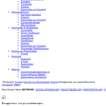
Συμφέρει
Υποδομές
Κόσμος
Καταγγέλω κε Υπουργέ
Χρηματοδότηση
Διαχείριση Δανείων
Κόσμος
Καταγγέλω κε Υπουργέ
Στεγαστικά Δάνεια
Νέα Προϊόντα
Χωροταξία & Περιβάλλον
Χωροταξία
Έργα Υποδομών
Αναπλάσεις
Πολεοδομία
Περιβάλλον
Κόσμος
Καταγγέλω κε Υπουργέ
Προστασία Περιβάλλοντος
Ιστορία του Real Estate
Αγορά
Κοινωνία
Κοινωνία
Σχόλια
Συνεντεύξεις
Πολιτική
Ακίνητα
property.realestatenews.gr
Συνεργαζόμενοι Μεσίτες
Διαγωνισμοί για Ακίνητα
Πλοήγηση:
Αρχική
»
Ιστορία του Real Estate
»
Αγορά
»
Ελαφρύνσεις για μεγαλοϊδιοκτήτες
Facebook
Twitter
Real Estate News
NETWORK
:
SOCIALOPINION.GR
|
INVESTNEWS.GR
|
PARATIRITIS.GR
|
P
Ελαφρύνσεις για μεγαλοϊδιοκτήτες