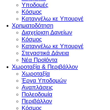
Υποδομές
Κόσμος
Καταγγέλω κε Υπουργέ
Χρηματοδότηση
Διαχείριση Δανείων
Κόσμος
Καταγγέλω κε Υπουργέ
Στεγαστικά Δάνεια
Νέα Προϊόντα
Χωροταξία & Περιβάλλον
Χωροταξία
Έργα Υποδομών
Αναπλάσεις
Πολεοδομία
Περιβάλλον
Κόσμος