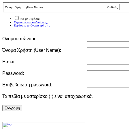
Όνομα Χρήστη (User Νame)
Κωδικός
Να με θυμάσαι
Ξεχάσατε τον κωδικό σας;
Ξεχάσατε το όνομα χρήστη;
Ονοματεπώνυμο:
Όνομα Χρήστη (User Νame):
E-mail:
Password:
Επιβεβαίωση password:
Τα πεδία με αστερίσκο (*) είναι υποχρεωτικά.
Eγγραφή