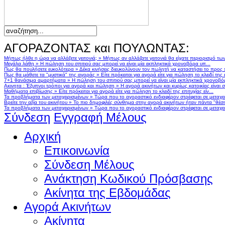
ΑΓΟΡΑΖΟΝΤΑΣ και ΠΟΥΛΩΝΤΑΣ:
Μήπως ήλθε η ώρα να αλλάξετε γειτονιά;
»
Μήπως αν αλλάζατε γειτονιά θα είχατε περιορισμό τω
Μεγάλα λάθη
»
Η πώληση του σπιτιού σας μπορεί να είναι μία εκπληκτικά χρονοβόρα υπ...
Πως θα πουλήσετε ευκολότερα
»
Δέκα κινήσεις διευκολύνουν τον πωλητή να καταστήσει το προς
Πως θα μάθετε τα "μυστικά" της αγοράς
»
Είτε πρόκειται για αγορά είτε για πώληση το κλειδί της ε
7+1 θανάσιμα αμαρτήματα
»
Η πώληση του σπιτιού σας μπορεί να είναι μία εκπληκτικά χρονοβό
Ακινητα : Έξυπνοι τρόποι για αγορά και πώληση
»
Η αγορά ακινήτων και κυρίως κατοικίας είναι 
Μαθήματα επιβίωσης
»
Είτε πρόκειται για αγορά είτε για πώληση το κλειδί της επιτυχίας είν...
Τα προβλήματα των μεταχειρισμένων
»
Τώρα που το αγοραστικό ενδιαφέρον στρέφεται σε μεταχειρ
Βρείτε την αξία του ακινήτου
»
Το πιο δημοφιλές σύνθημα στην αγορά ακινήτων ήταν πάντα "θέση,
Τα προβλήματα των μεταχειρισμένων
»
Τώρα που το αγοραστικό ενδιαφέρον στρέφεται σε μεταχειρ
Σύνδεση
Εγγραφή Μέλους
Αρχική
Επικοινωνία
Σύνδεση Μέλους
Ανάκτηση Κωδικού Πρόσβασης
Ακίνητα της Εβδομάδας
Αγορά Ακινήτων
Ακίνητα