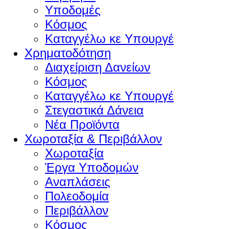
Υποδομές
Κόσμος
Καταγγέλω κε Υπουργέ
Χρηματοδότηση
Διαχείριση Δανείων
Κόσμος
Καταγγέλω κε Υπουργέ
Στεγαστικά Δάνεια
Νέα Προϊόντα
Χωροταξία & Περιβάλλον
Χωροταξία
Έργα Υποδομών
Αναπλάσεις
Πολεοδομία
Περιβάλλον
Κόσμος