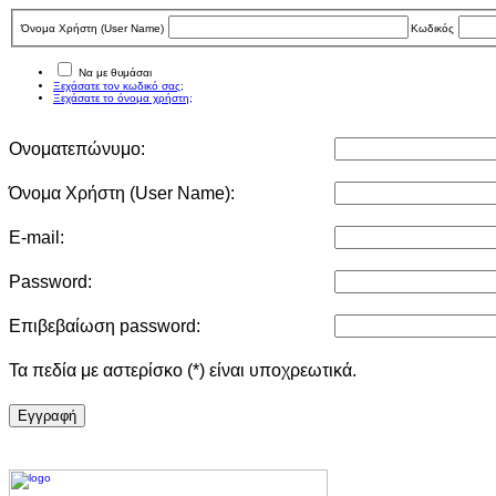
Όνομα Χρήστη (User Νame)
Κωδικός
Να με θυμάσαι
Ξεχάσατε τον κωδικό σας;
Ξεχάσατε το όνομα χρήστη;
Ονοματεπώνυμο:
Όνομα Χρήστη (User Νame):
E-mail:
Password:
Επιβεβαίωση password:
Τα πεδία με αστερίσκο (*) είναι υποχρεωτικά.
Eγγραφή