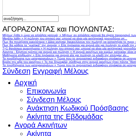
ΑΓΟΡΑΖΟΝΤΑΣ και ΠΟΥΛΩΝΤΑΣ:
Μήπως ήλθε η ώρα να αλλάξετε γειτονιά;
»
Μήπως αν αλλάζατε γειτονιά θα είχατε περιορισμό τω
Μεγάλα λάθη
»
Η πώληση του σπιτιού σας μπορεί να είναι μία εκπληκτικά χρονοβόρα υπ...
Πως θα πουλήσετε ευκολότερα
»
Δέκα κινήσεις διευκολύνουν τον πωλητή να καταστήσει το προς
Πως θα μάθετε τα "μυστικά" της αγοράς
»
Είτε πρόκειται για αγορά είτε για πώληση το κλειδί της ε
7+1 θανάσιμα αμαρτήματα
»
Η πώληση του σπιτιού σας μπορεί να είναι μία εκπληκτικά χρονοβό
Ακινητα : Έξυπνοι τρόποι για αγορά και πώληση
»
Η αγορά ακινήτων και κυρίως κατοικίας είναι 
Μαθήματα επιβίωσης
»
Είτε πρόκειται για αγορά είτε για πώληση το κλειδί της επιτυχίας είν...
Τα προβλήματα των μεταχειρισμένων
»
Τώρα που το αγοραστικό ενδιαφέρον στρέφεται σε μεταχειρ
Βρείτε την αξία του ακινήτου
»
Το πιο δημοφιλές σύνθημα στην αγορά ακινήτων ήταν πάντα "θέση,
Τα προβλήματα των μεταχειρισμένων
»
Τώρα που το αγοραστικό ενδιαφέρον στρέφεται σε μεταχειρ
Σύνδεση
Εγγραφή Μέλους
Αρχική
Επικοινωνία
Σύνδεση Μέλους
Ανάκτηση Κωδικού Πρόσβασης
Ακίνητα της Εβδομάδας
Αγορά Ακινήτων
Ακίνητα