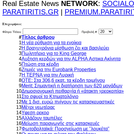
Real Estate News
NETWORK
:
SOCIALO
PARATIRITIS.GR
|
PREMIUM.PARATIRI
Επιχειρήσεις
Φίλτρο Τίτλου
Προβολή #
#
Τίτλος άρθρου
1
Η νέα ρύθμιση για τα ενοίκια
2
Η βραχυχρόνια μίσθωση ζει και βασιλεύει
3
Πωλητήριο για το King George
4
Αυξηση κερδών για την ΑLPHA Αστικα Ακίνητα
5
Πτώση στα κέρδη
6
Ζημιές για την Eurobank Properties
7
Η ΤΕΡΝΑ για την Λυρική
8
ΟΤΕ: Στα 306,6 εκατ. τα κέρδη τριμήνου
9
Merit: Σημαντική η διατήρηση των 620 μονάδων
10
Δημοσιονομική πειθαρχία ή «άτακτη χρεοκοπία»
11
Στο σφυρί το Κτηματολόγιο
12
Με 1 δισ. ευρώ πνίγουν τις κατασκευαστικές
13
Mέχρι νεωτέρας
14
Υφεση ρεκορ
15
Αλλάζουν ταμπέλες
16
Μείωση παραγωγής στις κατασκευές
17
Φωτοβολταϊκά: Προσγείωση με "λουκέτα"