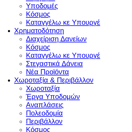
Υποδομές
Κόσμος
Καταγγέλω κε Υπουργέ
Χρηματοδότηση
Διαχείριση Δανείων
Κόσμος
Καταγγέλω κε Υπουργέ
Στεγαστικά Δάνεια
Νέα Προϊόντα
Χωροταξία & Περιβάλλον
Χωροταξία
Έργα Υποδομών
Αναπλάσεις
Πολεοδομία
Περιβάλλον
Κόσμος