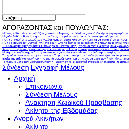
ΑΓΟΡΑΖΟΝΤΑΣ και ΠΟΥΛΩΝΤΑΣ:
Μήπως ήλθε η ώρα να αλλάξετε γειτονιά;
»
Μήπως αν αλλάζατε γειτονιά θα είχατε περιορισμό τω
Μεγάλα λάθη
»
Η πώληση του σπιτιού σας μπορεί να είναι μία εκπληκτικά χρονοβόρα υπ...
Πως θα πουλήσετε ευκολότερα
»
Δέκα κινήσεις διευκολύνουν τον πωλητή να καταστήσει το προς
Πως θα μάθετε τα "μυστικά" της αγοράς
»
Είτε πρόκειται για αγορά είτε για πώληση το κλειδί της ε
7+1 θανάσιμα αμαρτήματα
»
Η πώληση του σπιτιού σας μπορεί να είναι μία εκπληκτικά χρονοβό
Ακινητα : Έξυπνοι τρόποι για αγορά και πώληση
»
Η αγορά ακινήτων και κυρίως κατοικίας είναι 
Μαθήματα επιβίωσης
»
Είτε πρόκειται για αγορά είτε για πώληση το κλειδί της επιτυχίας είν...
Τα προβλήματα των μεταχειρισμένων
»
Τώρα που το αγοραστικό ενδιαφέρον στρέφεται σε μεταχειρ
Βρείτε την αξία του ακινήτου
»
Το πιο δημοφιλές σύνθημα στην αγορά ακινήτων ήταν πάντα "θέση,
Τα προβλήματα των μεταχειρισμένων
»
Τώρα που το αγοραστικό ενδιαφέρον στρέφεται σε μεταχειρ
Σύνδεση
Εγγραφή Μέλους
Αρχική
Επικοινωνία
Σύνδεση Μέλους
Ανάκτηση Κωδικού Πρόσβασης
Ακίνητα της Εβδομάδας
Αγορά Ακινήτων
Ακίνητα