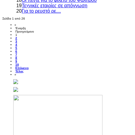
18
Οι πεντε για το φιλετο του Φαλήρου
19
Τεχνικές εταιρίες σε απόγνωση
20
Για το ρευστό ρε....
Σελίδα 1 από 26
«
Έναρξη
Προηγούμενο
1
2
3
4
5
6
7
8
9
10
Επόμενο
Τέλος
»