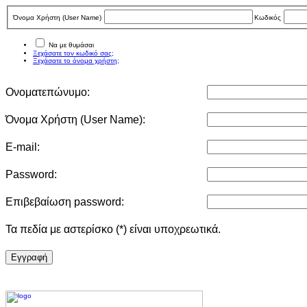
Όνομα Χρήστη (User Νame)
Κωδικός
Να με θυμάσαι
Ξεχάσατε τον κωδικό σας;
Ξεχάσατε το όνομα χρήστη;
Ονοματεπώνυμο:
Όνομα Χρήστη (User Νame):
E-mail:
Password:
Επιβεβαίωση password:
Τα πεδία με αστερίσκο (*) είναι υποχρεωτικά.
Eγγραφή